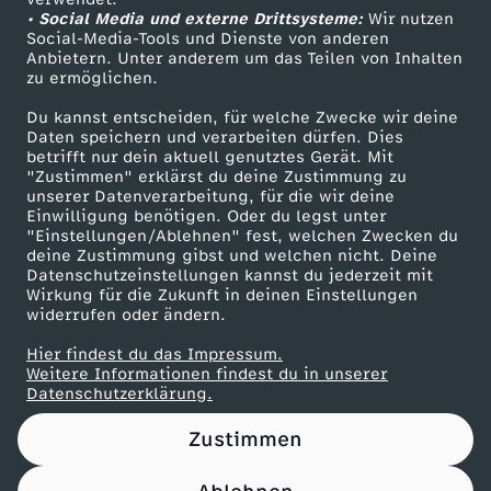
• Social Media und externe Drittsysteme:
e
Wir nutzen
ZDF Unternehmen
Social-Media-Tools und Dienste von anderen
Anbietern. Unter anderem um das Teilen von Inhalten
Karriere
n
zu ermöglichen.
Presseportal
Du kannst entscheiden, für welche Zwecke wir deine
?
ZDF goes Schule
Daten speichern und verarbeiten dürfen. Dies
betrifft nur dein aktuell genutztes Gerät. Mit
Werbefernsehen
"Zustimmen" erklärst du deine Zustimmung zu
-
unserer Datenverarbeitung, für die wir deine
Mainzelmännchen
Einwilligung benötigen. Oder du legst unter
"Einstellungen/Ablehnen" fest, welchen Zwecken du
deine Zustimmung gibst und welchen nicht. Deine
Datenschutzeinstellungen kannst du jederzeit mit
A
Wirkung für die Zukunft in deinen Einstellungen
widerrufen oder ändern.
u
Hier findest du das Impressum.
Partner
Weitere Informationen findest du in unserer
f
Datenschutzerklärung.
Zustimmen
K