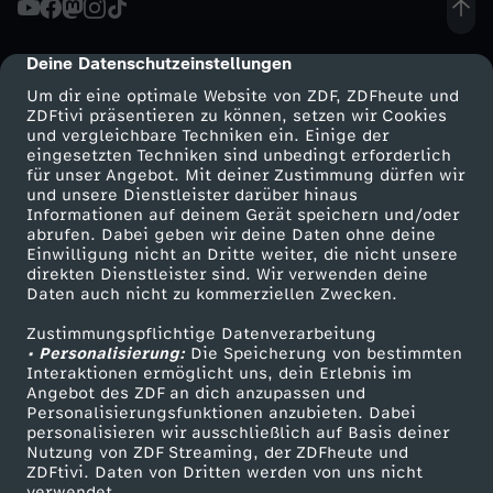
F
Deine Datenschutzeinstellungen
cmp-dialog-description
r
Um dir eine optimale Website von ZDF, ZDFheute und
ZDFtivi präsentieren zu können, setzen wir Cookies
und vergleichbare Techniken ein. Einige der
e
eingesetzten Techniken sind unbedingt erforderlich
für unser Angebot. Mit deiner Zustimmung dürfen wir
Mehr ZDF
Service
und unsere Dienstleister darüber hinaus
u
Informationen auf deinem Gerät speichern und/oder
ZDF-Apps
ZDFmitreden
abrufen. Dabei geben wir deine Daten ohne deine
n
Einwilligung nicht an Dritte weiter, die nicht unsere
Smart TV
Kontakt zum ZDF
direkten Dienstleister sind. Wir verwenden deine
Daten auch nicht zu kommerziellen Zwecken.
ZDFtext
Tickets
d
Zustimmungspflichtige Datenverarbeitung
Livestreams
Zuschauerservice
• Personalisierung:
i
Die Speicherung von bestimmten
Sendungen A-Z
Hilfe
Interaktionen ermöglicht uns, dein Erlebnis im
Angebot des ZDF an dich anzupassen und
TV-Programm
n
Personalisierungsfunktionen anzubieten. Dabei
personalisieren wir ausschließlich auf Basis deiner
Nutzung von ZDF Streaming, der ZDFheute und
n
ZDFtivi. Daten von Dritten werden von uns nicht
Das ZDF
verwendet.