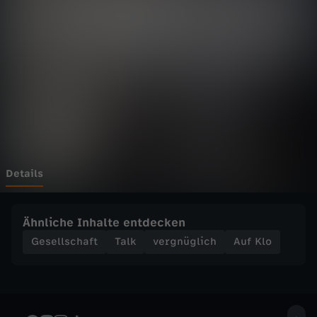
G
u
r
r
:
B
Details
e
Ähnliche Inhalte entdecken
s
Gesellschaft
Talk
vergnüglich
Auf Klo
t
e