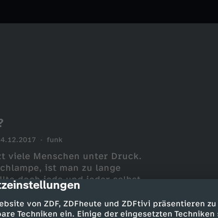
?
04.12.2017
funk
zt viele Menschen unter Druck.
Schlampe, ist man zu lange
llte doch jede und jeder selbst
zeinstellungen
cription
ieso ist das Thema
n großes Thema? Was hat es mit
ebsite von ZDF, ZDFheute und ZDFtivi präsentieren zu
lem: Wie fühlt es sich
are Techniken ein. Einige der eingesetzten Techniken