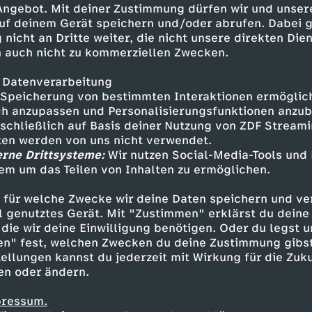
 Angebot. Mit deiner Zustimmung dürfen wir und unser
 und man die einzige Jungfrau im
uf deinem Gerät speichern und/oder abrufen. Dabei 
eslaw beantworten eure Fragen
 nicht an Dritte weiter, die nicht unsere direkten Dien
lo.
 auch nicht zu kommerziellen Zwecken.
 Datenverarbeitung
Speicherung von bestimmten Interaktionen ermöglicht
h anzupassen und Personalisierungsfunktionen anzub
sschließlich auf Basis deiner Nutzung von ZDF Stream
tten werden von uns nicht verwendet.
erne Drittsysteme:
Wir nutzen Social-Media-Tools und
em um das Teilen von Inhalten zu ermöglichen.
Inhalte entdecken
 für welche Zwecke wir deine Daten speichern und ver
t
Talk
vergnüglich
Untertitel
Auf Klo
ell genutztes Gerät. Mit "Zustimmen" erklärst du dein
die wir deine Einwilligung benötigen. Oder du legst u
en" fest, welchen Zwecken du deine Zustimmung gibst
ellungen kannst du jederzeit mit Wirkung für die Zuku
en oder ändern.
pressum.