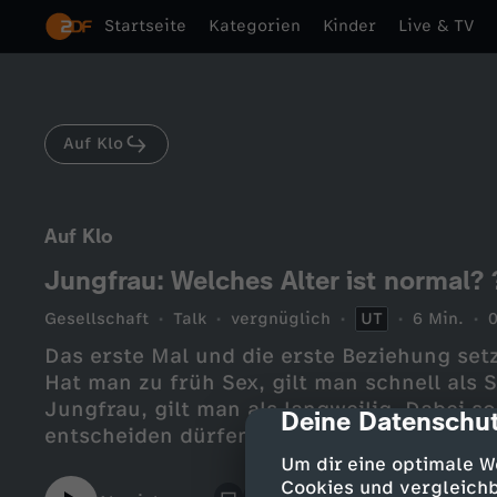
Startseite
Kategorien
Kinder
Live & TV
Auf Klo
Auf Klo
Jungfrau: Welches Alter ist normal? 
Gesellschaft
Talk
vergnüglich
UT
6 Min.
Das erste Mal und die erste Beziehung set
Hat man zu früh Sex, gilt man schnell als 
Jungfrau, gilt man als langweilig. Dabei so
Deine Datenschut
cmp-dialog-des
entscheiden dürfen, wann es soweit ist. W
Jungfräulichkeit auf jedem Schulhof so ei
Um dir eine optimale W
dem Jungfernhäutchen auf sich? Und vor al
Cookies und vergleichb