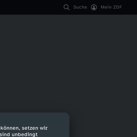
Suche
Mein ZDF
 können, setzen wir
 sind unbedingt