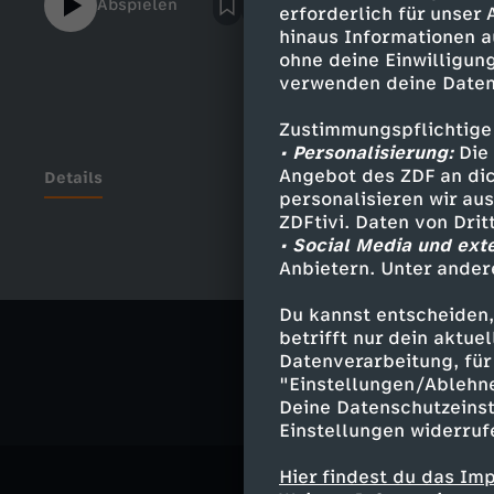
Abspielen
erforderlich für unser
eigentlich an, wenn alle schon Sex hatten
hinaus Informationen a
Freundeskreis ist? Ischtar Isik und itscol
ohne deine Einwilligung
zum Thema Jungfräulichkeit im Q&A Auf K
verwenden deine Daten
Zustimmungspflichtige
• Personalisierung:
Die 
Angebot des ZDF an dic
Details
personalisieren wir au
ZDFtivi. Daten von Dri
• Social Media und ext
Anbietern. Unter ander
Ähnliche 
Du kannst entscheiden,
Gesellschaf
betrifft nur dein aktu
Datenverarbeitung, für 
"Einstellungen/Ablehn
Deine Datenschutzeinst
Einstellungen widerruf
Hier findest du das Im