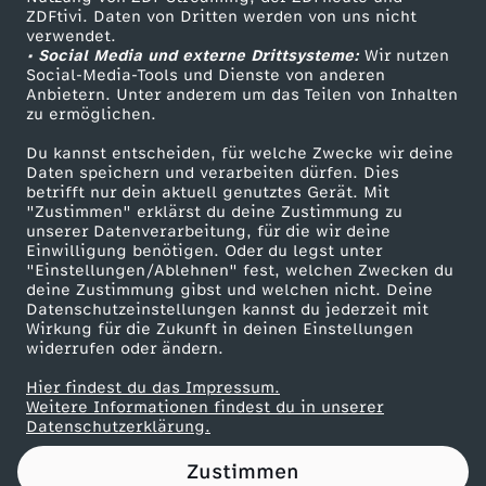
auf... …Facebook:
ZDFtivi. Daten von Dritten werden von uns nicht
r
Das ZDF
https://www.facebook.com/aufklo​ ...Instagram:
verwendet.
https://www.instagram.com/aufklo​ ...Twitter:
• Social Media und externe Drittsysteme:
Wir nutzen
ZDF Unternehmen
d
https://twitter.com/auf_klo​ YEAH! Wir gehören
Social-Media-Tools und Dienste von anderen
auch zu #funk​. Schaut' da mal rein:YouTube:
Anbietern. Unter anderem um das Teilen von Inhalten
Karriere
https://youtube.com/funkofficial​ Web-App:
zu ermöglichen.
e
https://go.funk.net​Facebook:
Presseportal
https://facebook.com/funk
Du kannst entscheiden, für welche Zwecke wir deine
ZDF goes Schule
Daten speichern und verarbeiten dürfen. Dies
n
betrifft nur dein aktuell genutztes Gerät. Mit
Werbefernsehen
"Zustimmen" erklärst du deine Zustimmung zu
?
unserer Datenverarbeitung, für die wir deine
Mainzelmännchen
Einwilligung benötigen. Oder du legst unter
"Einstellungen/Ablehnen" fest, welchen Zwecken du
5
deine Zustimmung gibst und welchen nicht. Deine
Datenschutzeinstellungen kannst du jederzeit mit
Wirkung für die Zukunft in deinen Einstellungen
V
widerrufen oder ändern.
u
Hier findest du das Impressum.
Partner
Weitere Informationen findest du in unserer
Datenschutzerklärung.
l
Zustimmen