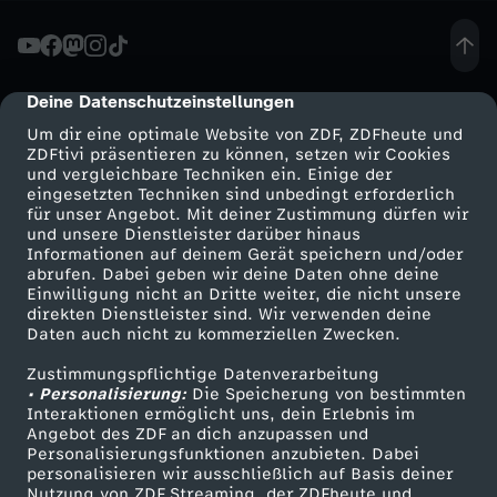
Gaither, Mohannad A. Awad1, Matthew D.
Truesdale, Isabel Allen, Siobhan Sutcliffe,
e
Benjamin N. Breyer, “Correlation between pubic
hair grooming and STIs: results from a
n
nationally representative probability sample”,
Deine Datenschutzeinstellungen
cmp-dialog-description
UCSF Department of Urology
https://sti.bmj.com/content/93/3/162.full?
Um dir eine optimale Website von ZDF, ZDFheute und
s
sid=78c3fbdc-fef9-4166-acd1-
ZDFtivi präsentieren zu können, setzen wir Cookies
7e96b31f3a94Keine Vulva gleicht der anderenA.
und vergleichbare Techniken ein. Einige der
Kreklau, I. Vaz, F. Oehme, F. Strub, R. Brechbühl,
eingesetzten Techniken sind unbedingt erforderlich
t
C. Christmann, A. Günthert, “Measurements of a
für unser Angebot. Mit deiner Zustimmung dürfen wir
‘normal vulva” In: BJOG: An International
Mehr ZDF
Service
und unsere Dienstleister darüber hinaus
e
Journal of Obstetrics & Gynaecology, 2018
Informationen auf deinem Gerät speichern und/oder
ZDF-Apps
ZDFmitreden
Infektion nicht bemerkt? Dann ist sie auch nicht
abrufen. Dabei geben wir deine Daten ohne deine
schlimm!Zwei Menschen. Eine Klokabine. Und
Einwilligung nicht an Dritte weiter, die nicht unsere
i
Smart TV
Kontakt zum ZDF
endlich mal Zeit, über die wichtigen Dinge des
direkten Dienstleister sind. Wir verwenden deine
Lebens zu sprechen: über Sex und Verhütung,
Daten auch nicht zu kommerziellen Zwecken.
ZDFtext
Tickets
den ersten Besuch bei der Frauenärztin, die
f
erste Periode und Lernstress. Aber auch über
Zustimmungspflichtige Datenverarbeitung
Livestreams
Zuschauerservice
Alltagsrassismus, wie es ist, im Rollstuhl zu
• Personalisierung:
Die Speicherung von bestimmten
w
Sendungen A-Z
Hilfe
sitzen, Sexismus, das eigene Outing,
Interaktionen ermöglicht uns, dein Erlebnis im
Depressionen, trans sein oder ungewollte
Angebot des ZDF an dich anzupassen und
TV-Programm
Schwangerschaften. Bei uns wird wirklich alles
Personalisierungsfunktionen anzubieten. Dabei
e
angesprochen, damit jede*r weiß: es gibt
personalisieren wir ausschließlich auf Basis deiner
nichts, wofür du dich schämen musst! Folgt uns
Nutzung von ZDF Streaming, der ZDFheute und