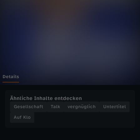
K
o
p
f
o
d
Details
e
Ähnliche Inhalte entdecken
r
Gesellschaft
Talk
vergnüglich
Untertitel
Auf Klo
B
a