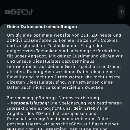
u
c
Deine Datenschutzeinstellungen
cmp-dialog-description
Um dir eine optimale Website von ZDF, ZDFheute und
h
ZDFtivi präsentieren zu können, setzen wir Cookies
und vergleichbare Techniken ein. Einige der
eingesetzten Techniken sind unbedingt erforderlich
?
für unser Angebot. Mit deiner Zustimmung dürfen wir
Mehr ZDF
Service
und unsere Dienstleister darüber hinaus
S
Informationen auf deinem Gerät speichern und/oder
ZDF-Apps
ZDFmitreden
abrufen. Dabei geben wir deine Daten ohne deine
Einwilligung nicht an Dritte weiter, die nicht unsere
o
Smart TV
Kontakt zum ZDF
direkten Dienstleister sind. Wir verwenden deine
Daten auch nicht zu kommerziellen Zwecken.
ZDFtext
Tickets
e
Zustimmungspflichtige Datenverarbeitung
Livestreams
Zuschauerservice
• Personalisierung:
Die Speicherung von bestimmten
n
Sendungen A-Z
Hilfe
Interaktionen ermöglicht uns, dein Erlebnis im
Angebot des ZDF an dich anzupassen und
TV-Programm
Personalisierungsfunktionen anzubieten. Dabei
t
personalisieren wir ausschließlich auf Basis deiner
Nutzung von ZDF Streaming, der ZDFheute und