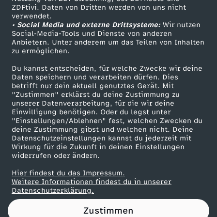
ZDFtivi. Daten von Dritten werden von uns nicht
s
Das ZDF
verwendet.
• Social Media und externe Drittsysteme:
Wir nutzen
ZDF Unternehmen
c
Social-Media-Tools und Dienste von anderen
Anbietern. Unter anderem um das Teilen von Inhalten
Karriere
zu ermöglichen.
h
Presseportal
Du kannst entscheiden, für welche Zwecke wir deine
ZDF goes Schule
Daten speichern und verarbeiten dürfen. Dies
e
betrifft nur dein aktuell genutztes Gerät. Mit
Werbefernsehen
"Zustimmen" erklärst du deine Zustimmung zu
i
unserer Datenverarbeitung, für die wir deine
Mainzelmännchen
Einwilligung benötigen. Oder du legst unter
"Einstellungen/Ablehnen" fest, welchen Zwecken du
d
deine Zustimmung gibst und welchen nicht. Deine
Datenschutzeinstellungen kannst du jederzeit mit
Wirkung für die Zukunft in deinen Einstellungen
e
widerrufen oder ändern.
s
Hier findest du das Impressum.
Partner
Weitere Informationen findest du in unserer
Datenschutzerklärung.
t
Zustimmen