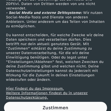
ZDFtivi. Daten von Dritten werden von uns nicht
m
Das ZDF
verwendet.
• Social Media und externe Drittsysteme:
Wir nutzen
ZDF Unternehmen
e
Social-Media-Tools und Dienste von anderen
Anbietern. Unter anderem um das Teilen von Inhalten
Karriere
zu ermöglichen.
i
Presseportal
Du kannst entscheiden, für welche Zwecke wir deine
ZDF goes Schule
Daten speichern und verarbeiten dürfen. Dies
n
betrifft nur dein aktuell genutztes Gerät. Mit
Werbefernsehen
"Zustimmen" erklärst du deine Zustimmung zu
L
unserer Datenverarbeitung, für die wir deine
Mainzelmännchen
Einwilligung benötigen. Oder du legst unter
"Einstellungen/Ablehnen" fest, welchen Zwecken du
e
deine Zustimmung gibst und welchen nicht. Deine
Datenschutzeinstellungen kannst du jederzeit mit
Wirkung für die Zukunft in deinen Einstellungen
b
widerrufen oder ändern.
e
Hier findest du das Impressum.
Partner
Weitere Informationen findest du in unserer
Datenschutzerklärung.
n
Zustimmen