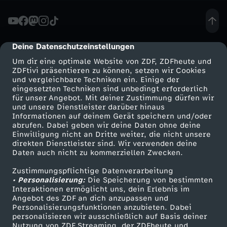
:
”
Deine Datenschutzeinstellungen
cmp-dialog-description
Um dir eine optimale Website von ZDF, ZDFheute und
W
ZDFtivi präsentieren zu können, setzen wir Cookies
und vergleichbare Techniken ein. Einige der
eingesetzten Techniken sind unbedingt erforderlich
i
für unser Angebot. Mit deiner Zustimmung dürfen wir
Mehr ZDF
Service
und unsere Dienstleister darüber hinaus
e
Informationen auf deinem Gerät speichern und/oder
ZDF-Apps
ZDFmitreden
abrufen. Dabei geben wir deine Daten ohne deine
Einwilligung nicht an Dritte weiter, die nicht unsere
s
Smart TV
Kontakt zum ZDF
direkten Dienstleister sind. Wir verwenden deine
Daten auch nicht zu kommerziellen Zwecken.
ZDFtext
Tickets
i
Zustimmungspflichtige Datenverarbeitung
Livestreams
Zuschauerservice
• Personalisierung:
Die Speicherung von bestimmten
c
Sendungen A-Z
Hilfe
Interaktionen ermöglicht uns, dein Erlebnis im
Angebot des ZDF an dich anzupassen und
TV-Programm
Personalisierungsfunktionen anzubieten. Dabei
h
personalisieren wir ausschließlich auf Basis deiner
Nutzung von ZDF Streaming, der ZDFheute und