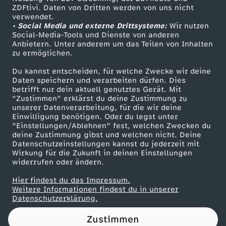
ZDFtivi. Daten von Dritten werden von uns nicht
n
Das ZDF
verwendet.
• Social Media und externe Drittsysteme:
Wir nutzen
ZDF Unternehmen
g
Social-Media-Tools und Dienste von anderen
Anbietern. Unter anderem um das Teilen von Inhalten
Karriere
zu ermöglichen.
g
Presseportal
Du kannst entscheiden, für welche Zwecke wir deine
ZDF goes Schule
Daten speichern und verarbeiten dürfen. Dies
e
betrifft nur dein aktuell genutztes Gerät. Mit
Werbefernsehen
"Zustimmen" erklärst du deine Zustimmung zu
g
unserer Datenverarbeitung, für die wir deine
Mainzelmännchen
Einwilligung benötigen. Oder du legst unter
"Einstellungen/Ablehnen" fest, welchen Zwecken du
e
deine Zustimmung gibst und welchen nicht. Deine
Datenschutzeinstellungen kannst du jederzeit mit
Wirkung für die Zukunft in deinen Einstellungen
n
widerrufen oder ändern.
S
Hier findest du das Impressum.
Partner
Weitere Informationen findest du in unserer
Datenschutzerklärung.
c
Zustimmen