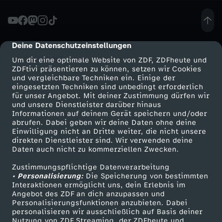
t
t
Deine Datenschutzeinstellungen
cmp-dialog-description
Um dir eine optimale Website von ZDF, ZDFheute und
a
ZDFtivi präsentieren zu können, setzen wir Cookies
und vergleichbare Techniken ein. Einige der
eingesetzten Techniken sind unbedingt erforderlich
b
für unser Angebot. Mit deiner Zustimmung dürfen wir
Mehr ZDF
Service
und unsere Dienstleister darüber hinaus
s
Informationen auf deinem Gerät speichern und/oder
ZDF-Apps
ZDFmitreden
abrufen. Dabei geben wir deine Daten ohne deine
Einwilligung nicht an Dritte weiter, die nicht unsere
a
Smart TV
Kontakt zum ZDF
direkten Dienstleister sind. Wir verwenden deine
Daten auch nicht zu kommerziellen Zwecken.
ZDFtext
Tickets
u
Zustimmungspflichtige Datenverarbeitung
Livestreams
Zuschauerservice
• Personalisierung:
Die Speicherung von bestimmten
g
Sendungen A-Z
Hilfe
Interaktionen ermöglicht uns, dein Erlebnis im
Angebot des ZDF an dich anzupassen und
TV-Programm
Personalisierungsfunktionen anzubieten. Dabei
u
personalisieren wir ausschließlich auf Basis deiner
Nutzung von ZDF Streaming, der ZDFheute und