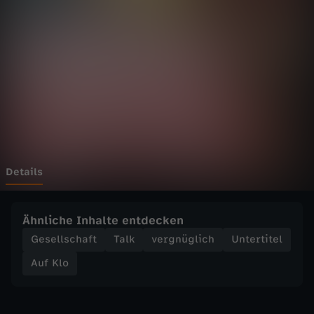
L
i
p
ö
d
e
Details
m
Ähnliche Inhalte entdecken
:
Gesellschaft
Talk
vergnüglich
Untertitel
Auf Klo
F
e