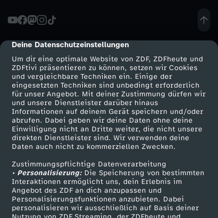
h
t
Deine Datenschutzeinstellungen
cmp-dialog-description
Um dir eine optimale Website von ZDF, ZDFheute und
e
ZDFtivi präsentieren zu können, setzen wir Cookies
und vergleichbare Techniken ein. Einige der
eingesetzten Techniken sind unbedingt erforderlich
r
für unser Angebot. Mit deiner Zustimmung dürfen wir
Mehr ZDF
Service
und unsere Dienstleister darüber hinaus
-
Informationen auf deinem Gerät speichern und/oder
ZDF-Apps
ZDFmitreden
abrufen. Dabei geben wir deine Daten ohne deine
Einwilligung nicht an Dritte weiter, die nicht unsere
K
Smart TV
Kontakt zum ZDF
direkten Dienstleister sind. Wir verwenden deine
Daten auch nicht zu kommerziellen Zwecken.
ZDFtext
Tickets
e
Zustimmungspflichtige Datenverarbeitung
Livestreams
Zuschauerservice
• Personalisierung:
Die Speicherung von bestimmten
i
Sendungen A-Z
Hilfe
Interaktionen ermöglicht uns, dein Erlebnis im
Angebot des ZDF an dich anzupassen und
TV-Programm
Personalisierungsfunktionen anzubieten. Dabei
n
personalisieren wir ausschließlich auf Basis deiner
Nutzung von ZDF Streaming, der ZDFheute und