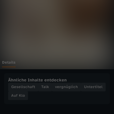
M
a
m
a
v
s
Details
.
Ähnliche Inhalte entdecken
T
Gesellschaft
Talk
vergnüglich
Untertitel
Auf Klo
o
c