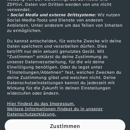
ZDFtivi. Daten von Dritten werden von uns nicht
e
Das ZDF
verwendet.
• Social Media und externe Drittsysteme:
Wir nutzen
ZDF Unternehmen
n
Social-Media-Tools und Dienste von anderen
Anbietern. Unter anderem um das Teilen von Inhalten
Karriere
zu ermöglichen.
B
Presseportal
Du kannst entscheiden, für welche Zwecke wir deine
ZDF goes Schule
Daten speichern und verarbeiten dürfen. Dies
o
betrifft nur dein aktuell genutztes Gerät. Mit
Werbefernsehen
"Zustimmen" erklärst du deine Zustimmung zu
c
unserer Datenverarbeitung, für die wir deine
Mainzelmännchen
Einwilligung benötigen. Oder du legst unter
"Einstellungen/Ablehnen" fest, welchen Zwecken du
k
deine Zustimmung gibst und welchen nicht. Deine
Datenschutzeinstellungen kannst du jederzeit mit
Wirkung für die Zukunft in deinen Einstellungen
m
widerrufen oder ändern.
e
Hier findest du das Impressum.
Partner
Weitere Informationen findest du in unserer
Datenschutzerklärung.
h
Zustimmen