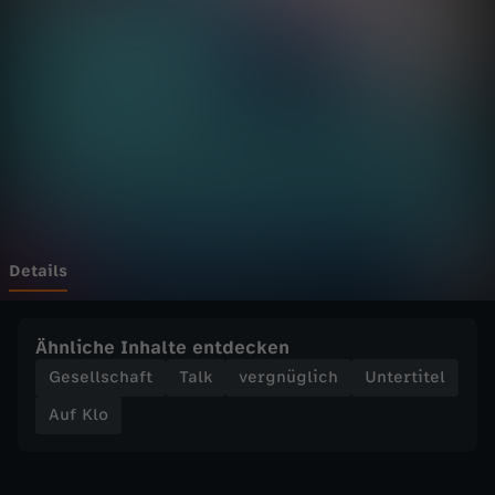
M
o
u
n
t
E
Details
v
Ähnliche Inhalte entdecken
e
Gesellschaft
Talk
vergnüglich
Untertitel
Auf Klo
r
e