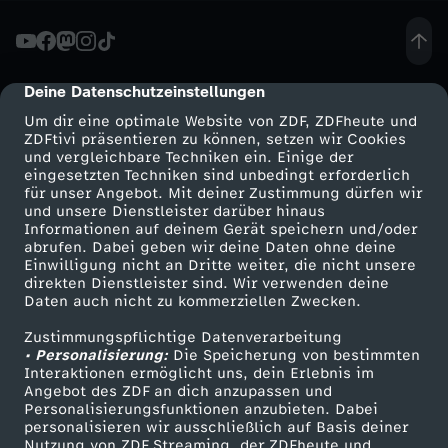
s
t
Deine Datenschutzeinstellungen
cmp-dialog-description
Um dir eine optimale Website von ZDF, ZDFheute und
:
ZDFtivi präsentieren zu können, setzen wir Cookies
und vergleichbare Techniken ein. Einige der
eingesetzten Techniken sind unbedingt erforderlich
I
für unser Angebot. Mit deiner Zustimmung dürfen wir
Mehr ZDF
Service
und unsere Dienstleister darüber hinaus
c
Informationen auf deinem Gerät speichern und/oder
ZDF-Apps
ZDFmitreden
abrufen. Dabei geben wir deine Daten ohne deine
Einwilligung nicht an Dritte weiter, die nicht unsere
h
Smart TV
Kontakt zum ZDF
direkten Dienstleister sind. Wir verwenden deine
Daten auch nicht zu kommerziellen Zwecken.
ZDFtext
Tickets
w
Zustimmungspflichtige Datenverarbeitung
Livestreams
Zuschauerservice
• Personalisierung:
Die Speicherung von bestimmten
a
Sendungen A-Z
Hilfe
Interaktionen ermöglicht uns, dein Erlebnis im
Angebot des ZDF an dich anzupassen und
TV-Programm
Personalisierungsfunktionen anzubieten. Dabei
r
personalisieren wir ausschließlich auf Basis deiner
Nutzung von ZDF Streaming, der ZDFheute und