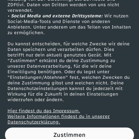
ZDFtivi. Daten von Dritten werden von uns nicht
d
Das ZDF
verwendet.
• Social Media und externe Drittsysteme:
Wir nutzen
ZDF Unternehmen
i
Social-Media-Tools und Dienste von anderen
Anbietern. Unter anderem um das Teilen von Inhalten
Karriere
zu ermöglichen.
e
Presseportal
Du kannst entscheiden, für welche Zwecke wir deine
ZDF goes Schule
Daten speichern und verarbeiten dürfen. Dies
e
betrifft nur dein aktuell genutztes Gerät. Mit
Werbefernsehen
"Zustimmen" erklärst du deine Zustimmung zu
r
unserer Datenverarbeitung, für die wir deine
Mainzelmännchen
Einwilligung benötigen. Oder du legst unter
"Einstellungen/Ablehnen" fest, welchen Zwecken du
s
deine Zustimmung gibst und welchen nicht. Deine
Datenschutzeinstellungen kannst du jederzeit mit
Wirkung für die Zukunft in deinen Einstellungen
t
widerrufen oder ändern.
e
Hier findest du das Impressum.
Partner
Weitere Informationen findest du in unserer
Datenschutzerklärung.
d
Zustimmen