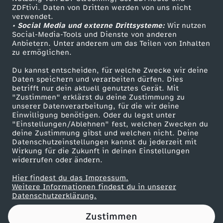
ZDFtivi. Daten von Dritten werden von uns nicht
d
Das ZDF
verwendet.
• Social Media und externe Drittsysteme:
Wir nutzen
ZDF Unternehmen
u
Social-Media-Tools und Dienste von anderen
Anbietern. Unter anderem um das Teilen von Inhalten
Karriere
zu ermöglichen.
m
Presseportal
Du kannst entscheiden, für welche Zwecke wir deine
ZDF goes Schule
Daten speichern und verarbeiten dürfen. Dies
i
betrifft nur dein aktuell genutztes Gerät. Mit
Werbefernsehen
"Zustimmen" erklärst du deine Zustimmung zu
r
unserer Datenverarbeitung, für die wir deine
Mainzelmännchen
Einwilligung benötigen. Oder du legst unter
"Einstellungen/Ablehnen" fest, welchen Zwecken du
v
deine Zustimmung gibst und welchen nicht. Deine
Datenschutzeinstellungen kannst du jederzeit mit
Wirkung für die Zukunft in deinen Einstellungen
e
widerrufen oder ändern.
r
Hier findest du das Impressum.
Partner
Weitere Informationen findest du in unserer
Datenschutzerklärung.
z
Zustimmen