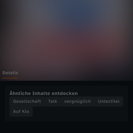
N
a
c
h
T
r
Details
e
Ähnliche Inhalte entdecken
n
Gesellschaft
Talk
vergnüglich
Untertitel
Auf Klo
n
u