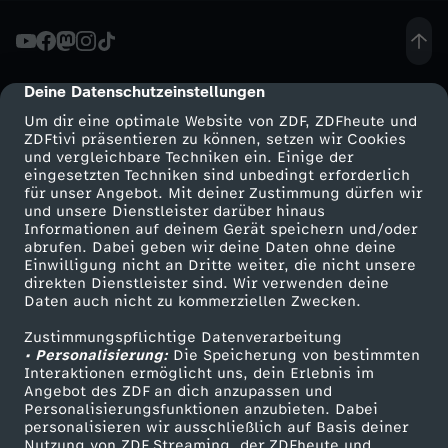
n
g
Deine Datenschutzeinstellungen
cmp-dialog-description
Um dir eine optimale Website von ZDF, ZDFheute und
:
ZDFtivi präsentieren zu können, setzen wir Cookies
und vergleichbare Techniken ein. Einige der
eingesetzten Techniken sind unbedingt erforderlich
K
für unser Angebot. Mit deiner Zustimmung dürfen wir
Mehr ZDF
Service
und unsere Dienstleister darüber hinaus
a
Informationen auf deinem Gerät speichern und/oder
ZDF-Apps
ZDFmitreden
abrufen. Dabei geben wir deine Daten ohne deine
Einwilligung nicht an Dritte weiter, die nicht unsere
n
Smart TV
Kontakt zum ZDF
direkten Dienstleister sind. Wir verwenden deine
Daten auch nicht zu kommerziellen Zwecken.
ZDFtext
Tickets
n
Zustimmungspflichtige Datenverarbeitung
Livestreams
Zuschauerservice
• Personalisierung:
Die Speicherung von bestimmten
s
Sendungen A-Z
Hilfe
Interaktionen ermöglicht uns, dein Erlebnis im
Angebot des ZDF an dich anzupassen und
TV-Programm
Personalisierungsfunktionen anzubieten. Dabei
t
personalisieren wir ausschließlich auf Basis deiner
Nutzung von ZDF Streaming, der ZDFheute und