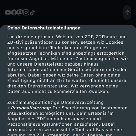
t
r
Deine Datenschutzeinstellungen
cmp-dialog-description
Um dir eine optimale Website von ZDF, ZDFheute und
o
ZDFtivi präsentieren zu können, setzen wir Cookies
und vergleichbare Techniken ein. Einige der
eingesetzten Techniken sind unbedingt erforderlich
t
für unser Angebot. Mit deiner Zustimmung dürfen wir
Mehr ZDF
Service
und unsere Dienstleister darüber hinaus
z
Informationen auf deinem Gerät speichern und/oder
ZDF-Apps
ZDFmitreden
abrufen. Dabei geben wir deine Daten ohne deine
Einwilligung nicht an Dritte weiter, die nicht unsere
d
Smart TV
Kontakt zum ZDF
direkten Dienstleister sind. Wir verwenden deine
Daten auch nicht zu kommerziellen Zwecken.
ZDFtext
Tickets
e
Zustimmungspflichtige Datenverarbeitung
Livestreams
Zuschauerservice
• Personalisierung:
Die Speicherung von bestimmten
m
Sendungen A-Z
Hilfe
Interaktionen ermöglicht uns, dein Erlebnis im
Angebot des ZDF an dich anzupassen und
TV-Programm
Personalisierungsfunktionen anzubieten. Dabei
s
personalisieren wir ausschließlich auf Basis deiner
Nutzung von ZDF Streaming, der ZDFheute und