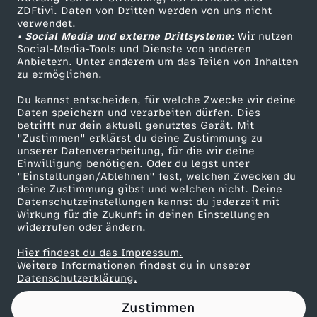
ZDFtivi. Daten von Dritten werden von uns nicht
c
Das ZDF
verwendet.
• Social Media und externe Drittsysteme:
Wir nutzen
ZDF Unternehmen
h
Social-Media-Tools und Dienste von anderen
Anbietern. Unter anderem um das Teilen von Inhalten
Karriere
zu ermöglichen.
w
Presseportal
Du kannst entscheiden, für welche Zwecke wir deine
ZDF goes Schule
Daten speichern und verarbeiten dürfen. Dies
a
betrifft nur dein aktuell genutztes Gerät. Mit
Werbefernsehen
"Zustimmen" erklärst du deine Zustimmung zu
n
unserer Datenverarbeitung, für die wir deine
Mainzelmännchen
Einwilligung benötigen. Oder du legst unter
"Einstellungen/Ablehnen" fest, welchen Zwecken du
g
deine Zustimmung gibst und welchen nicht. Deine
Datenschutzeinstellungen kannst du jederzeit mit
Wirkung für die Zukunft in deinen Einstellungen
e
widerrufen oder ändern.
r
Hier findest du das Impressum.
Partner
Weitere Informationen findest du in unserer
Datenschutzerklärung.
w
Zustimmen