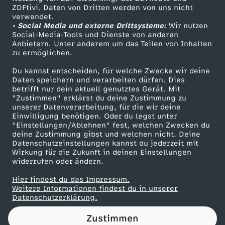
ZDFtivi. Daten von Dritten werden von uns nicht
W
Das ZDF
verwendet.
• Social Media und externe Drittsysteme:
Wir nutzen
ZDF Unternehmen
i
Social-Media-Tools und Dienste von anderen
Anbietern. Unter anderem um das Teilen von Inhalten
Karriere
zu ermöglichen.
e
Presseportal
Du kannst entscheiden, für welche Zwecke wir deine
ZDF goes Schule
Daten speichern und verarbeiten dürfen. Dies
e
betrifft nur dein aktuell genutztes Gerät. Mit
Werbefernsehen
"Zustimmen" erklärst du deine Zustimmung zu
i
unserer Datenverarbeitung, für die wir deine
Mainzelmännchen
Einwilligung benötigen. Oder du legst unter
"Einstellungen/Ablehnen" fest, welchen Zwecken du
f
deine Zustimmung gibst und welchen nicht. Deine
Datenschutzeinstellungen kannst du jederzeit mit
Wirkung für die Zukunft in deinen Einstellungen
e
widerrufen oder ändern.
r
Hier findest du das Impressum.
Partner
Weitere Informationen findest du in unserer
Datenschutzerklärung.
s
Zustimmen