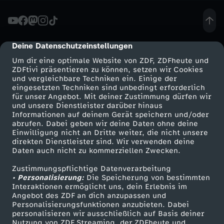
e
z
Deine Datenschutzeinstellungen
cmp-dialog-description
Um dir eine optimale Website von ZDF, ZDFheute und
i
ZDFtivi präsentieren zu können, setzen wir Cookies
und vergleichbare Techniken ein. Einige der
eingesetzten Techniken sind unbedingt erforderlich
e
für unser Angebot. Mit deiner Zustimmung dürfen wir
Mehr ZDF
Service
und unsere Dienstleister darüber hinaus
h
Informationen auf deinem Gerät speichern und/oder
ZDF-Apps
ZDFmitreden
abrufen. Dabei geben wir deine Daten ohne deine
Einwilligung nicht an Dritte weiter, die nicht unsere
u
Smart TV
Kontakt zum ZDF
direkten Dienstleister sind. Wir verwenden deine
Daten auch nicht zu kommerziellen Zwecken.
ZDFtext
Tickets
n
Zustimmungspflichtige Datenverarbeitung
Livestreams
Zuschauerservice
• Personalisierung:
Die Speicherung von bestimmten
g
Sendungen A-Z
Hilfe
Interaktionen ermöglicht uns, dein Erlebnis im
Angebot des ZDF an dich anzupassen und
TV-Programm
Personalisierungsfunktionen anzubieten. Dabei
-
personalisieren wir ausschließlich auf Basis deiner
Nutzung von ZDF Streaming, der ZDFheute und