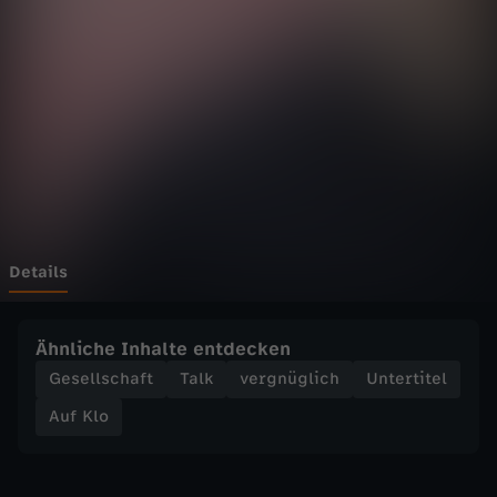
P
o
l
y
a
m
Details
o
Ähnliche Inhalte entdecken
r
Gesellschaft
Talk
vergnüglich
Untertitel
Auf Klo
e
B