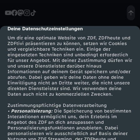
:
I
Deine Datenschutzeinstellungen
cmp-dialog-description
Um dir eine optimale Website von ZDF, ZDFheute und
c
ZDFtivi präsentieren zu können, setzen wir Cookies
und vergleichbare Techniken ein. Einige der
eingesetzten Techniken sind unbedingt erforderlich
h
für unser Angebot. Mit deiner Zustimmung dürfen wir
Mehr ZDF
Service
und unsere Dienstleister darüber hinaus
l
Informationen auf deinem Gerät speichern und/oder
ZDF-Apps
ZDFmitreden
abrufen. Dabei geben wir deine Daten ohne deine
Einwilligung nicht an Dritte weiter, die nicht unsere
i
Smart TV
Kontakt zum ZDF
direkten Dienstleister sind. Wir verwenden deine
Daten auch nicht zu kommerziellen Zwecken.
ZDFtext
Tickets
e
Zustimmungspflichtige Datenverarbeitung
Livestreams
Zuschauerservice
• Personalisierung:
Die Speicherung von bestimmten
b
Sendungen A-Z
Hilfe
Interaktionen ermöglicht uns, dein Erlebnis im
Angebot des ZDF an dich anzupassen und
TV-Programm
Personalisierungsfunktionen anzubieten. Dabei
e
personalisieren wir ausschließlich auf Basis deiner
Nutzung von ZDF Streaming, der ZDFheute und