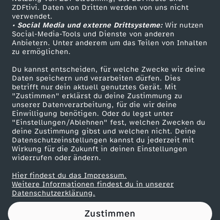
ZDFtivi. Daten von Dritten werden von uns nicht
z
Das ZDF
verwendet.
• Social Media und externe Drittsysteme:
Wir nutzen
ZDF Unternehmen
w
Social-Media-Tools und Dienste von anderen
Anbietern. Unter anderem um das Teilen von Inhalten
Karriere
zu ermöglichen.
e
Presseportal
Du kannst entscheiden, für welche Zwecke wir deine
ZDF goes Schule
Daten speichern und verarbeiten dürfen. Dies
i
betrifft nur dein aktuell genutztes Gerät. Mit
Werbefernsehen
"Zustimmen" erklärst du deine Zustimmung zu
M
unserer Datenverarbeitung, für die wir deine
Mainzelmännchen
Einwilligung benötigen. Oder du legst unter
"Einstellungen/Ablehnen" fest, welchen Zwecken du
e
deine Zustimmung gibst und welchen nicht. Deine
Datenschutzeinstellungen kannst du jederzeit mit
Wirkung für die Zukunft in deinen Einstellungen
n
widerrufen oder ändern.
s
Hier findest du das Impressum.
Partner
Weitere Informationen findest du in unserer
Datenschutzerklärung.
c
Zustimmen