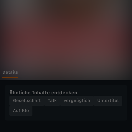
P
Wechseln zu: ZDFheute
o
l
y
a
m
Details
o
Ähnliche Inhalte entdecken
r
Gesellschaft
Talk
vergnüglich
Untertitel
Auf Klo
i
e