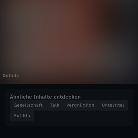
P
o
r
n
o
v
Details
s
Ähnliche Inhalte entdecken
R
Gesellschaft
Talk
vergnüglich
Untertitel
Auf Klo
e
a