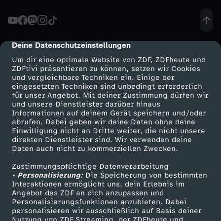
l
i
Deine Datenschutzeinstellungen
cmp-dialog-description
Um dir eine optimale Website von ZDF, ZDFheute und
t
ZDFtivi präsentieren zu können, setzen wir Cookies
und vergleichbare Techniken ein. Einige der
eingesetzten Techniken sind unbedingt erforderlich
ä
für unser Angebot. Mit deiner Zustimmung dürfen wir
Mehr ZDF
Service
und unsere Dienstleister darüber hinaus
t
Informationen auf deinem Gerät speichern und/oder
ZDF-Apps
ZDFmitreden
abrufen. Dabei geben wir deine Daten ohne deine
Einwilligung nicht an Dritte weiter, die nicht unsere
?
Smart TV
Kontakt zum ZDF
direkten Dienstleister sind. Wir verwenden deine
Daten auch nicht zu kommerziellen Zwecken.
ZDFtext
Tickets
?
Zustimmungspflichtige Datenverarbeitung
Livestreams
Zuschauerservice
• Personalisierung:
Die Speicherung von bestimmten
Sendungen A-Z
Hilfe
Interaktionen ermöglicht uns, dein Erlebnis im
Angebot des ZDF an dich anzupassen und
TV-Programm
Personalisierungsfunktionen anzubieten. Dabei
personalisieren wir ausschließlich auf Basis deiner
Nutzung von ZDF Streaming, der ZDFheute und