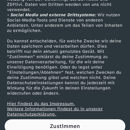
ZDFtivi. Daten von Dritten werden von uns nicht
Das ZDF
verwendet.
• Social Media und externe Drittsysteme:
Wir nutzen
ZDF Unternehmen
Social-Media-Tools und Dienste von anderen
Anbietern. Unter anderem um das Teilen von Inhalten
Karriere
zu ermöglichen.
Presseportal
Du kannst entscheiden, für welche Zwecke wir deine
ZDF goes Schule
Daten speichern und verarbeiten dürfen. Dies
betrifft nur dein aktuell genutztes Gerät. Mit
Werbefernsehen
"Zustimmen" erklärst du deine Zustimmung zu
unserer Datenverarbeitung, für die wir deine
Mainzelmännchen
Einwilligung benötigen. Oder du legst unter
"Einstellungen/Ablehnen" fest, welchen Zwecken du
deine Zustimmung gibst und welchen nicht. Deine
Datenschutzeinstellungen kannst du jederzeit mit
Wirkung für die Zukunft in deinen Einstellungen
widerrufen oder ändern.
Hier findest du das Impressum.
Partner
Weitere Informationen findest du in unserer
Datenschutzerklärung.
Zustimmen