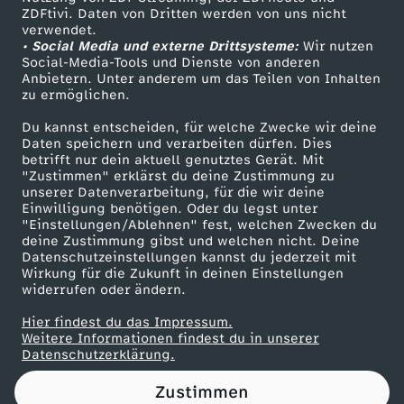
ZDFtivi. Daten von Dritten werden von uns nicht
r
Das ZDF
verwendet.
• Social Media und externe Drittsysteme:
Wir nutzen
ZDF Unternehmen
e
Social-Media-Tools und Dienste von anderen
Anbietern. Unter anderem um das Teilen von Inhalten
Karriere
zu ermöglichen.
u
Presseportal
Du kannst entscheiden, für welche Zwecke wir deine
ZDF goes Schule
Daten speichern und verarbeiten dürfen. Dies
e
betrifft nur dein aktuell genutztes Gerät. Mit
Werbefernsehen
"Zustimmen" erklärst du deine Zustimmung zu
d
unserer Datenverarbeitung, für die wir deine
Mainzelmännchen
Einwilligung benötigen. Oder du legst unter
"Einstellungen/Ablehnen" fest, welchen Zwecken du
i
deine Zustimmung gibst und welchen nicht. Deine
Datenschutzeinstellungen kannst du jederzeit mit
Wirkung für die Zukunft in deinen Einstellungen
e
widerrufen oder ändern.
E
Hier findest du das Impressum.
Partner
Weitere Informationen findest du in unserer
Datenschutzerklärung.
n
Zustimmen