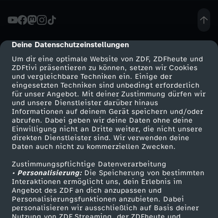
-
O
Deine Datenschutzeinstellungen
cmp-dialog-description
Um dir eine optimale Website von ZDF, ZDFheute und
P
ZDFtivi präsentieren zu können, setzen wir Cookies
und vergleichbare Techniken ein. Einige der
eingesetzten Techniken sind unbedingt erforderlich
:
für unser Angebot. Mit deiner Zustimmung dürfen wir
Mehr ZDF
Service
und unsere Dienstleister darüber hinaus
I
Informationen auf deinem Gerät speichern und/oder
ZDF-Apps
ZDFmitreden
abrufen. Dabei geben wir deine Daten ohne deine
Einwilligung nicht an Dritte weiter, die nicht unsere
c
Smart TV
Kontakt zum ZDF
direkten Dienstleister sind. Wir verwenden deine
Daten auch nicht zu kommerziellen Zwecken.
ZDFtext
Tickets
h
Zustimmungspflichtige Datenverarbeitung
Livestreams
Zuschauerservice
• Personalisierung:
Die Speicherung von bestimmten
b
Sendungen A-Z
Hilfe
Interaktionen ermöglicht uns, dein Erlebnis im
Angebot des ZDF an dich anzupassen und
TV-Programm
Personalisierungsfunktionen anzubieten. Dabei
e
personalisieren wir ausschließlich auf Basis deiner
Nutzung von ZDF Streaming, der ZDFheute und