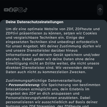
:
I
Deine Datenschutzeinstellungen
cmp-dialog-description
Um dir eine optimale Website von ZDF, ZDFheute und
c
ZDFtivi präsentieren zu können, setzen wir Cookies
und vergleichbare Techniken ein. Einige der
eingesetzten Techniken sind unbedingt erforderlich
h
für unser Angebot. Mit deiner Zustimmung dürfen wir
Mehr ZDF
Service
und unsere Dienstleister darüber hinaus
h
Informationen auf deinem Gerät speichern und/oder
ZDF-Apps
ZDFmitreden
abrufen. Dabei geben wir deine Daten ohne deine
Einwilligung nicht an Dritte weiter, die nicht unsere
a
Smart TV
Kontakt zum ZDF
direkten Dienstleister sind. Wir verwenden deine
Daten auch nicht zu kommerziellen Zwecken.
ZDFtext
Tickets
b
Zustimmungspflichtige Datenverarbeitung
Livestreams
Zuschauerservice
• Personalisierung:
Die Speicherung von bestimmten
e
Sendungen A-Z
Hilfe
Interaktionen ermöglicht uns, dein Erlebnis im
Angebot des ZDF an dich anzupassen und
TV-Programm
Personalisierungsfunktionen anzubieten. Dabei
m
personalisieren wir ausschließlich auf Basis deiner
Nutzung von ZDF Streaming, der ZDFheute und