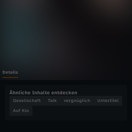
S
i
n
t
i
&
Details
R
Ähnliche Inhalte entdecken
o
Gesellschaft
Talk
vergnüglich
Untertitel
Auf Klo
m
a