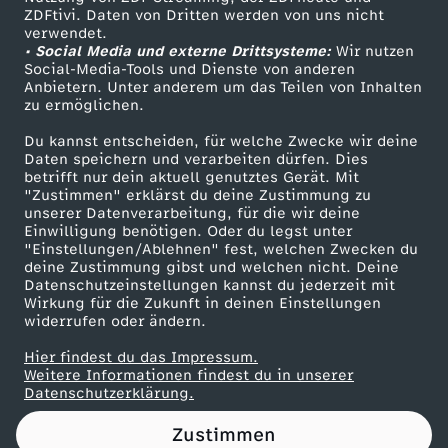
ZDFtivi. Daten von Dritten werden von uns nicht
i
Das ZDF
verwendet.
• Social Media und externe Drittsysteme:
Wir nutzen
ZDF Unternehmen
c
Social-Media-Tools und Dienste von anderen
Anbietern. Unter anderem um das Teilen von Inhalten
Karriere
zu ermöglichen.
h
Presseportal
Du kannst entscheiden, für welche Zwecke wir deine
ZDF goes Schule
Daten speichern und verarbeiten dürfen. Dies
g
betrifft nur dein aktuell genutztes Gerät. Mit
Werbefernsehen
"Zustimmen" erklärst du deine Zustimmung zu
e
unserer Datenverarbeitung, für die wir deine
Mainzelmännchen
Einwilligung benötigen. Oder du legst unter
"Einstellungen/Ablehnen" fest, welchen Zwecken du
s
deine Zustimmung gibst und welchen nicht. Deine
Datenschutzeinstellungen kannst du jederzeit mit
Wirkung für die Zukunft in deinen Einstellungen
c
widerrufen oder ändern.
h
Hier findest du das Impressum.
Partner
Weitere Informationen findest du in unserer
Datenschutzerklärung.
ä
Zustimmen