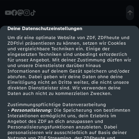
i
e
Deine Datenschutzeinstellungen
cmp-dialog-description
Um dir eine optimale Website von ZDF, ZDFheute und
r
ZDFtivi präsentieren zu können, setzen wir Cookies
und vergleichbare Techniken ein. Einige der
eingesetzten Techniken sind unbedingt erforderlich
e
für unser Angebot. Mit deiner Zustimmung dürfen wir
Mehr ZDF
Service
und unsere Dienstleister darüber hinaus
n
Informationen auf deinem Gerät speichern und/oder
ZDF-Apps
ZDFmitreden
abrufen. Dabei geben wir deine Daten ohne deine
Einwilligung nicht an Dritte weiter, die nicht unsere
d
Smart TV
Kontakt zum ZDF
direkten Dienstleister sind. Wir verwenden deine
Daten auch nicht zu kommerziellen Zwecken.
ZDFtext
Tickets
i
Zustimmungspflichtige Datenverarbeitung
Livestreams
Zuschauerservice
• Personalisierung:
Die Speicherung von bestimmten
e
Sendungen A-Z
Hilfe
Interaktionen ermöglicht uns, dein Erlebnis im
Angebot des ZDF an dich anzupassen und
TV-Programm
Personalisierungsfunktionen anzubieten. Dabei
s
personalisieren wir ausschließlich auf Basis deiner
Nutzung von ZDF Streaming, der ZDFheute und