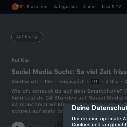
Startseite
Kategorien
Kinder
Live & TV
Auf Klo
Auf Klo
Social Media Sucht: So viel Zeit fri
Gesellschaft
Talk
vergnüglich
UT
6 Min.
Wie oft schaust du auf dein Smartphone? W
Könntest du 24 Stunden auf Social Media 
ist manchmal wirklich lästig. Man sagt sic
Deine Datenschut
cmp-dialog-des
schnell auf mein Smartphone” und schon 
Deswegen haben wir von der Auf Klo Redak
Um dir eine optimale W
gestartet. Wir haben ein paar Leute eingel
Cookies und vergleichb