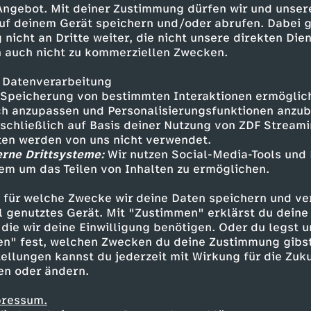
 Angebot. Mit deiner Zustimmung dürfen wir und unser
cial Media. Die zweite Gruppe
uf deinem Gerät speichern und/oder abrufen. Dabei 
 benutzt und nach 24 Stunden
 nicht an Dritte weiter, die nicht unsere direkten Dien
viele Stunden es tatsächlich
 auch nicht zu kommerziellen Zwecken.
sant und lassen einen darüber
lich auf Social Media verbringt.
 Datenverarbeitung
h mal Zeit, über die wichtigen
Speicherung von bestimmten Interaktionen ermöglicht
 und Menstruation. Über das
h anzupassen und Personalisierungsfunktionen anzub
sschließlich auf Basis deiner Nutzung von ZDF Stream
icke Körper und
tten werden von uns nicht verwendet.
zwischen, lieben und leben den
erne Drittsysteme:
Wir nutzen Social-Media-Tools und
nd Mädchen-Sachen sind nicht
em um das Teilen von Inhalten zu ermöglichen.
Inhalte entdecken
gt uns auf …Facebook:
gram:
 für welche Zwecke wir deine Daten speichern und ver
t
Talk
vergnüglich
Untertitel
Auf Klo
er:
ell genutztes Gerät. Mit "Zustimmen" erklärst du dein
ören auch zu #funk. Schaut' da
die wir deine Einwilligung benötigen. Oder du legst u
en" fest, welchen Zwecken du deine Zustimmung gibst
nkofficial Web-App:
ellungen kannst du jederzeit mit Wirkung für die Zuku
cebook.com/fun
en oder ändern.
pressum.