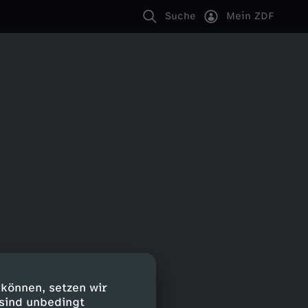
Suche
Mein ZDF
 können, setzen wir
 sind unbedingt