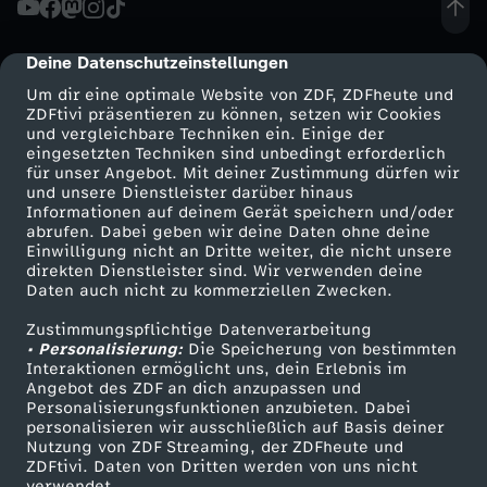
:
Deine Datenschutzeinstellungen
cmp-dialog-description
W
Um dir eine optimale Website von ZDF, ZDFheute und
ZDFtivi präsentieren zu können, setzen wir Cookies
und vergleichbare Techniken ein. Einige der
a
eingesetzten Techniken sind unbedingt erforderlich
für unser Angebot. Mit deiner Zustimmung dürfen wir
Mehr ZDF
Service
und unsere Dienstleister darüber hinaus
s
Informationen auf deinem Gerät speichern und/oder
ZDF-Apps
ZDFmitreden
abrufen. Dabei geben wir deine Daten ohne deine
d
Einwilligung nicht an Dritte weiter, die nicht unsere
Smart TV
Kontakt zum ZDF
direkten Dienstleister sind. Wir verwenden deine
Daten auch nicht zu kommerziellen Zwecken.
ZDFtext
Tickets
e
Zustimmungspflichtige Datenverarbeitung
Livestreams
Zuschauerservice
• Personalisierung:
r
Die Speicherung von bestimmten
Sendungen A-Z
Hilfe
Interaktionen ermöglicht uns, dein Erlebnis im
Angebot des ZDF an dich anzupassen und
TV-Programm
H
Personalisierungsfunktionen anzubieten. Dabei
personalisieren wir ausschließlich auf Basis deiner
Nutzung von ZDF Streaming, der ZDFheute und
a
ZDFtivi. Daten von Dritten werden von uns nicht
Das ZDF
verwendet.