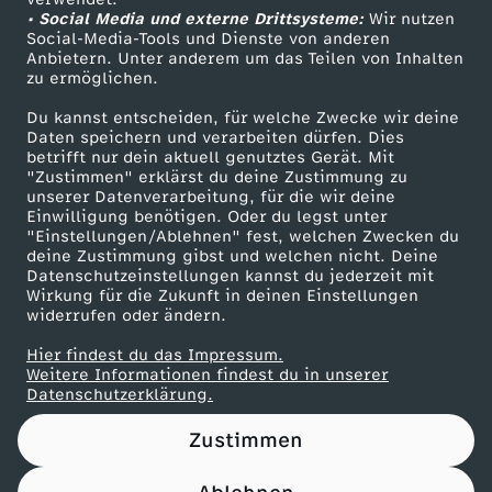
• Social Media und externe Drittsysteme:
s
Wir nutzen
ZDF Unternehmen
Social-Media-Tools und Dienste von anderen
Anbietern. Unter anderem um das Teilen von Inhalten
Karriere
s
zu ermöglichen.
Presseportal
Du kannst entscheiden, für welche Zwecke wir deine
m
ZDF goes Schule
Daten speichern und verarbeiten dürfen. Dies
betrifft nur dein aktuell genutztes Gerät. Mit
Werbefernsehen
"Zustimmen" erklärst du deine Zustimmung zu
i
unserer Datenverarbeitung, für die wir deine
Mainzelmännchen
Einwilligung benötigen. Oder du legst unter
t
"Einstellungen/Ablehnen" fest, welchen Zwecken du
deine Zustimmung gibst und welchen nicht. Deine
Datenschutzeinstellungen kannst du jederzeit mit
D
Wirkung für die Zukunft in deinen Einstellungen
widerrufen oder ändern.
i
Hier findest du das Impressum.
Partner
Weitere Informationen findest du in unserer
r
Datenschutzerklärung.
Zustimmen
m