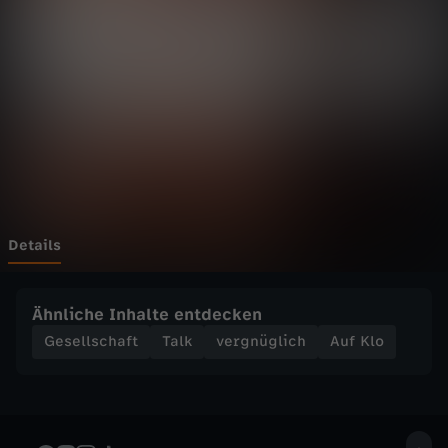
S
u
z
i
e
G
Details
r
Ähnliche Inhalte entdecken
i
Gesellschaft
Talk
vergnüglich
Auf Klo
m
e