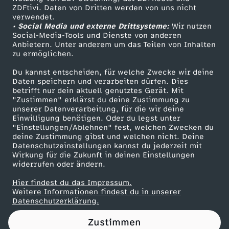
ZDFtivi. Daten von Dritten werden von uns nicht
e
Das ZDF
verwendet.
• Social Media und externe Drittsysteme:
Wir nutzen
ZDF Unternehmen
n
Social-Media-Tools und Dienste von anderen
Anbietern. Unter anderem um das Teilen von Inhalten
Karriere
zu ermöglichen.
T
Presseportal
Du kannst entscheiden, für welche Zwecke wir deine
ZDF goes Schule
Daten speichern und verarbeiten dürfen. Dies
a
betrifft nur dein aktuell genutztes Gerät. Mit
Werbefernsehen
"Zustimmen" erklärst du deine Zustimmung zu
g
unserer Datenverarbeitung, für die wir deine
Mainzelmännchen
Einwilligung benötigen. Oder du legst unter
"Einstellungen/Ablehnen" fest, welchen Zwecken du
e
deine Zustimmung gibst und welchen nicht. Deine
Datenschutzeinstellungen kannst du jederzeit mit
Wirkung für die Zukunft in deinen Einstellungen
n
widerrufen oder ändern.
s
Hier findest du das Impressum.
Partner
Weitere Informationen findest du in unserer
Datenschutzerklärung.
e
Zustimmen