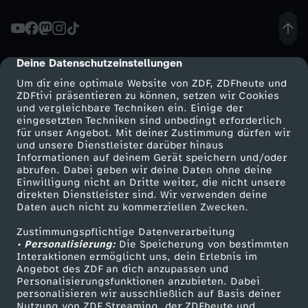
n
t
Deine Datenschutzeinstellungen
cmp-dialog-description
Um dir eine optimale Website von ZDF, ZDFheute und
e
ZDFtivi präsentieren zu können, setzen wir Cookies
und vergleichbare Techniken ein. Einige der
eingesetzten Techniken sind unbedingt erforderlich
i
für unser Angebot. Mit deiner Zustimmung dürfen wir
Mehr ZDF
Service
und unsere Dienstleister darüber hinaus
n
Informationen auf deinem Gerät speichern und/oder
ZDF-Apps
ZDFmitreden
abrufen. Dabei geben wir deine Daten ohne deine
Einwilligung nicht an Dritte weiter, die nicht unsere
s
Smart TV
Kontakt zum ZDF
direkten Dienstleister sind. Wir verwenden deine
Daten auch nicht zu kommerziellen Zwecken.
ZDFtext
Tickets
i
Zustimmungspflichtige Datenverarbeitung
Livestreams
Zuschauerservice
• Personalisierung:
Die Speicherung von bestimmten
e
Sendungen A-Z
Hilfe
Interaktionen ermöglicht uns, dein Erlebnis im
Angebot des ZDF an dich anzupassen und
TV-Programm
Personalisierungsfunktionen anzubieten. Dabei
b
personalisieren wir ausschließlich auf Basis deiner
Nutzung von ZDF Streaming, der ZDFheute und