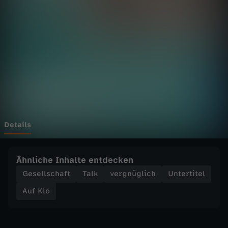
"
W
i
e
i
c
Details
h
Ähnliche Inhalte entdecken
l
Gesellschaft
Talk
vergnüglich
Untertitel
Auf Klo
e
r