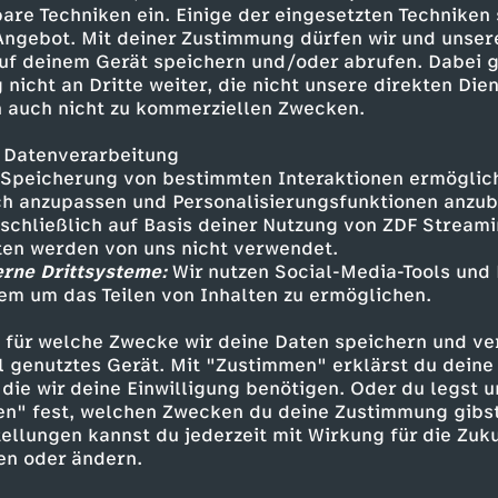
egen: Wer unternehmerisches
are Techniken ein. Einige der eingesetzten Techniken
bestraft werden.
 Angebot. Mit deiner Zustimmung dürfen wir und unser
uf deinem Gerät speichern und/oder abrufen. Dabei 
 nicht an Dritte weiter, die nicht unsere direkten Dien
 auch nicht zu kommerziellen Zwecken.
 Datenverarbeitung
Speicherung von bestimmten Interaktionen ermöglicht
h anzupassen und Personalisierungsfunktionen anzub
sschließlich auf Basis deiner Nutzung von ZDF Stream
tten werden von uns nicht verwendet.
erne Drittsysteme:
Wir nutzen Social-Media-Tools und
Inhalte entdecken
em um das Teilen von Inhalten zu ermöglichen.
k
anregend
Untertitel
 für welche Zwecke wir deine Daten speichern und ver
ell genutztes Gerät. Mit "Zustimmen" erklärst du dein
 mit Jan Fleischhauer
die wir deine Einwilligung benötigen. Oder du legst u
en" fest, welchen Zwecken du deine Zustimmung gibst
ellungen kannst du jederzeit mit Wirkung für die Zuku
en oder ändern.