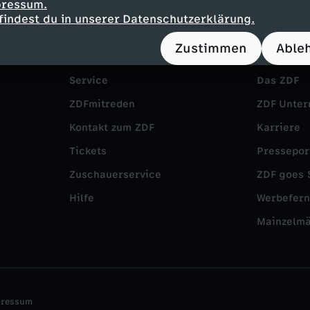
pressum.
findest du in unserer Datenschutzerklärung.
Zustimmen
Able
Service
Das ZDF
ZDFmitreden
ZDF Unte
Kontakt zum ZDF
Karriere
Tickets
Pressepor
Zuschauerservice
ZDF goes 
Hilfe
Werbefer
Mainzelm
pressum