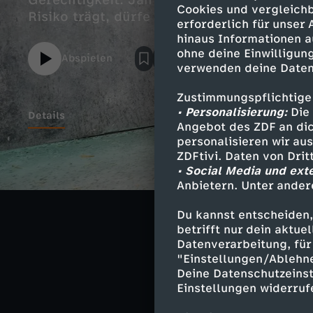
Gerechtigkeit. Jan Fleischhauer hält dag
Cookies und vergleichb
Risiko trägt, dürfe dafür vom Staat nicht 
erforderlich für unser
hinaus Informationen a
ohne deine Einwilligung
Abspielen
verwenden deine Daten
Zustimmungspflichtige
• Personalisierung:
Die 
Details
Angebot des ZDF an dic
personalisieren wir au
ZDFtivi. Daten von Dri
• Social Media und ext
Ähnliche 
Anbietern. Unter ander
Politik
Tal
Du kannst entscheiden,
betrifft nur dein aktu
Eingesperrt
Datenverarbeitung, für 
"Einstellungen/Ablehn
Deine Datenschutzeinst
Einstellungen widerruf