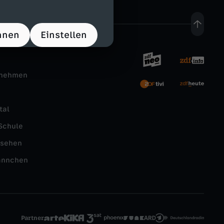
hnen
Einstellen
rnehmen
tal
Schule
nsehen
ännchen
Partner