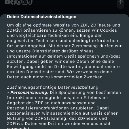
f
Deine Datenschutzeinstellungen
cmp-dialog-description
s
Um dir eine optimale Website von ZDF, ZDFheute und
ZDFtivi präsentieren zu können, setzen wir Cookies
und vergleichbare Techniken ein. Einige der
c
eingesetzten Techniken sind unbedingt erforderlich
für unser Angebot. Mit deiner Zustimmung dürfen wir
Mehr ZDF
Service
und unsere Dienstleister darüber hinaus
h
Informationen auf deinem Gerät speichern und/oder
ZDF-Apps
ZDFmitreden
abrufen. Dabei geben wir deine Daten ohne deine
w
Einwilligung nicht an Dritte weiter, die nicht unsere
Smart TV
Kontakt zum ZDF
direkten Dienstleister sind. Wir verwenden deine
Daten auch nicht zu kommerziellen Zwecken.
ZDFtext
Tickets
u
Zustimmungspflichtige Datenverarbeitung
Livestreams
Zuschauerservice
• Personalisierung:
n
Die Speicherung von bestimmten
Sendungen A-Z
Hilfe
Interaktionen ermöglicht uns, dein Erlebnis im
Angebot des ZDF an dich anzupassen und
TV-Programm
g
Personalisierungsfunktionen anzubieten. Dabei
personalisieren wir ausschließlich auf Basis deiner
Nutzung von ZDF Streaming, der ZDFheute und
s
ZDFtivi. Daten von Dritten werden von uns nicht
Das ZDF
verwendet.