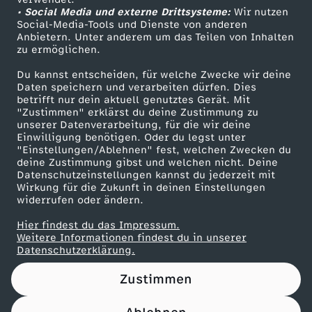
• Social Media und externe Drittsysteme:
h
Wir nutzen
ZDF Unternehmen
Social-Media-Tools und Dienste von anderen
Anbietern. Unter anderem um das Teilen von Inhalten
Karriere
o
zu ermöglichen.
Presseportal
Du kannst entscheiden, für welche Zwecke wir deine
f
ZDF goes Schule
Daten speichern und verarbeiten dürfen. Dies
betrifft nur dein aktuell genutztes Gerät. Mit
Werbefernsehen
"Zustimmen" erklärst du deine Zustimmung zu
f
unserer Datenverarbeitung, für die wir deine
Mainzelmännchen
Einwilligung benötigen. Oder du legst unter
n
"Einstellungen/Ablehnen" fest, welchen Zwecken du
deine Zustimmung gibst und welchen nicht. Deine
Datenschutzeinstellungen kannst du jederzeit mit
u
Wirkung für die Zukunft in deinen Einstellungen
widerrufen oder ändern.
n
Hier findest du das Impressum.
Partner
Weitere Informationen findest du in unserer
g
Datenschutzerklärung.
Zustimmen
i