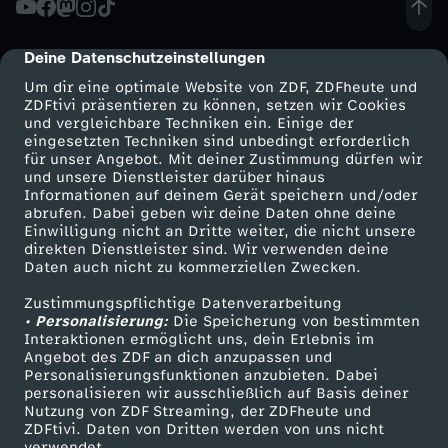
r
Deine Datenschutzeinstellungen
cmp-dialog-description
o
Um dir eine optimale Website von ZDF, ZDFheute und
ZDFtivi präsentieren zu können, setzen wir Cookies
und vergleichbare Techniken ein. Einige der
p
eingesetzten Techniken sind unbedingt erforderlich
für unser Angebot. Mit deiner Zustimmung dürfen wir
Mehr ZDF
Service
und unsere Dienstleister darüber hinaus
a
Informationen auf deinem Gerät speichern und/oder
ZDF-Apps
ZDFmitreden
abrufen. Dabei geben wir deine Daten ohne deine
u
Einwilligung nicht an Dritte weiter, die nicht unsere
Smart TV
Kontakt zum ZDF
direkten Dienstleister sind. Wir verwenden deine
Daten auch nicht zu kommerziellen Zwecken.
ZDFtext
Tickets
n
Zustimmungspflichtige Datenverarbeitung
Livestreams
Zuschauerservice
• Personalisierung:
d
Die Speicherung von bestimmten
Sendungen A-Z
Hilfe
Interaktionen ermöglicht uns, dein Erlebnis im
Angebot des ZDF an dich anzupassen und
TV-Programm
D
Personalisierungsfunktionen anzubieten. Dabei
personalisieren wir ausschließlich auf Basis deiner
Nutzung von ZDF Streaming, der ZDFheute und
e
ZDFtivi. Daten von Dritten werden von uns nicht
Das ZDF
verwendet.