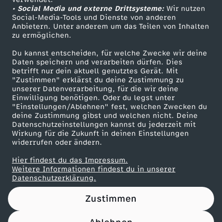
• Social Media und externe Drittsysteme:
u
Wir nutzen
ZDF Unternehmen
Social-Media-Tools und Dienste von anderen
Anbietern. Unter anderem um das Teilen von Inhalten
Karriere
t
zu ermöglichen.
Presseportal
Du kannst entscheiden, für welche Zwecke wir deine
s
ZDF goes Schule
Daten speichern und verarbeiten dürfen. Dies
betrifft nur dein aktuell genutztes Gerät. Mit
Werbefernsehen
"Zustimmen" erklärst du deine Zustimmung zu
c
unserer Datenverarbeitung, für die wir deine
Mainzelmännchen
Einwilligung benötigen. Oder du legst unter
h
"Einstellungen/Ablehnen" fest, welchen Zwecken du
deine Zustimmung gibst und welchen nicht. Deine
Datenschutzeinstellungen kannst du jederzeit mit
l
Wirkung für die Zukunft in deinen Einstellungen
widerrufen oder ändern.
a
Hier findest du das Impressum.
Partner
Weitere Informationen findest du in unserer
n
Datenschutzerklärung.
Zustimmen
d