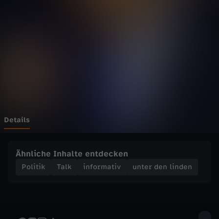
n
l
i
n
d
e
Details
n
Ähnliche Inhalte entdecken
-
Politik
Talk
informativ
unter den linden
E
u