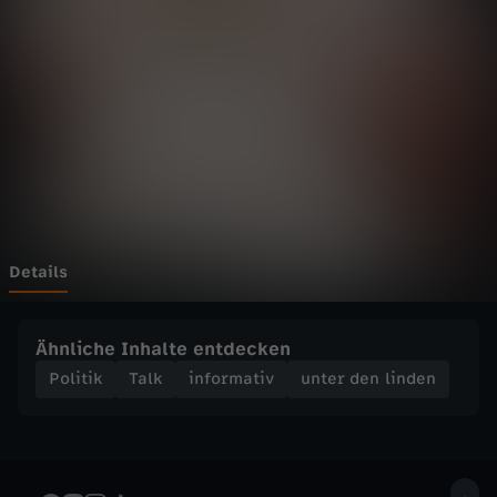
n
l
i
n
d
e
Details
n
Ähnliche Inhalte entdecken
-
Politik
Talk
informativ
unter den linden
M
e