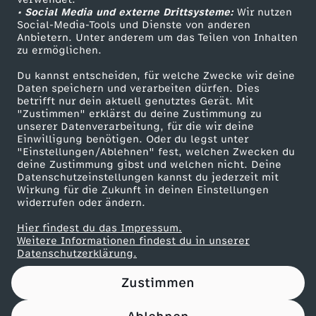
• Social Media und externe Drittsysteme:
u
Wir nutzen
ZDF Unternehmen
Social-Media-Tools und Dienste von anderen
Anbietern. Unter anderem um das Teilen von Inhalten
Karriere
c
zu ermöglichen.
Presseportal
Du kannst entscheiden, für welche Zwecke wir deine
h
ZDF goes Schule
Daten speichern und verarbeiten dürfen. Dies
betrifft nur dein aktuell genutztes Gerät. Mit
Werbefernsehen
"Zustimmen" erklärst du deine Zustimmung zu
t
unserer Datenverarbeitung, für die wir deine
Mainzelmännchen
Einwilligung benötigen. Oder du legst unter
–
"Einstellungen/Ablehnen" fest, welchen Zwecken du
deine Zustimmung gibst und welchen nicht. Deine
Datenschutzeinstellungen kannst du jederzeit mit
K
Wirkung für die Zukunft in deinen Einstellungen
widerrufen oder ändern.
o
Hier findest du das Impressum.
Partner
Weitere Informationen findest du in unserer
m
Datenschutzerklärung.
Zustimmen
p