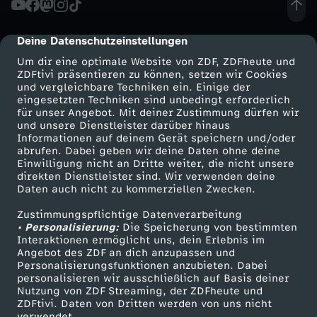
h
Deine Datenschutzeinstellungen
cmp-dialog-description
r
Um dir eine optimale Website von ZDF, ZDFheute und
ZDFtivi präsentieren zu können, setzen wir Cookies
und vergleichbare Techniken ein. Einige der
h
eingesetzten Techniken sind unbedingt erforderlich
für unser Angebot. Mit deiner Zustimmung dürfen wir
Mehr ZDF
Service
und unsere Dienstleister darüber hinaus
e
Informationen auf deinem Gerät speichern und/oder
ZDF-Apps
ZDFmitreden
abrufen. Dabei geben wir deine Daten ohne deine
i
Einwilligung nicht an Dritte weiter, die nicht unsere
Smart TV
Kontakt zum ZDF
direkten Dienstleister sind. Wir verwenden deine
Daten auch nicht zu kommerziellen Zwecken.
ZDFtext
Tickets
t
Zustimmungspflichtige Datenverarbeitung
Livestreams
Zuschauerservice
• Personalisierung:
g
Die Speicherung von bestimmten
Sendungen A-Z
Hilfe
Interaktionen ermöglicht uns, dein Erlebnis im
Angebot des ZDF an dich anzupassen und
TV-Programm
e
Personalisierungsfunktionen anzubieten. Dabei
personalisieren wir ausschließlich auf Basis deiner
Nutzung von ZDF Streaming, der ZDFheute und
s
ZDFtivi. Daten von Dritten werden von uns nicht
Das ZDF
verwendet.