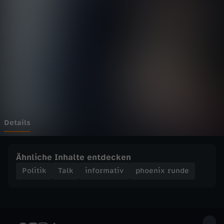
r
u
n
d
e
-
Details
D
Ähnliche Inhalte entdecken
i
Politik
Talk
informativ
phoenix runde
e
g