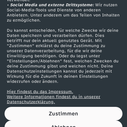
• Social Media und externe Drittsysteme:
i
Wir nutzen
ZDF Unternehmen
Social-Media-Tools und Dienste von anderen
Anbietern. Unter anderem um das Teilen von Inhalten
Karriere
c
zu ermöglichen.
Presseportal
Du kannst entscheiden, für welche Zwecke wir deine
h
ZDF goes Schule
Daten speichern und verarbeiten dürfen. Dies
betrifft nur dein aktuell genutztes Gerät. Mit
Werbefernsehen
"Zustimmen" erklärst du deine Zustimmung zu
h
unserer Datenverarbeitung, für die wir deine
Mainzelmännchen
Einwilligung benötigen. Oder du legst unter
e
"Einstellungen/Ablehnen" fest, welchen Zwecken du
deine Zustimmung gibst und welchen nicht. Deine
Datenschutzeinstellungen kannst du jederzeit mit
i
Wirkung für die Zukunft in deinen Einstellungen
widerrufen oder ändern.
t
Hier findest du das Impressum.
Partner
Weitere Informationen findest du in unserer
-
Datenschutzerklärung.
Zustimmen
H