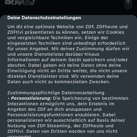
r
Deine Datenschutzeinstellungen
cmp-dialog-description
o
Um dir eine optimale Website von ZDF, ZDFheute und
ZDFtivi präsentieren zu können, setzen wir Cookies
und vergleichbare Techniken ein. Einige der
ß
eingesetzten Techniken sind unbedingt erforderlich
für unser Angebot. Mit deiner Zustimmung dürfen wir
Mehr ZDF
Service
und unsere Dienstleister darüber hinaus
e
Informationen auf deinem Gerät speichern und/oder
ZDF-Apps
ZDFmitreden
abrufen. Dabei geben wir deine Daten ohne deine
U
Einwilligung nicht an Dritte weiter, die nicht unsere
Smart TV
Kontakt zum ZDF
direkten Dienstleister sind. Wir verwenden deine
Daten auch nicht zu kommerziellen Zwecken.
ZDFtext
Tickets
n
Zustimmungspflichtige Datenverarbeitung
Livestreams
Zuschauerservice
• Personalisierung:
g
Die Speicherung von bestimmten
Sendungen A-Z
Hilfe
Interaktionen ermöglicht uns, dein Erlebnis im
Angebot des ZDF an dich anzupassen und
TV-Programm
l
Personalisierungsfunktionen anzubieten. Dabei
personalisieren wir ausschließlich auf Basis deiner
Nutzung von ZDF Streaming, der ZDFheute und
e
ZDFtivi. Daten von Dritten werden von uns nicht
Das ZDF
verwendet.