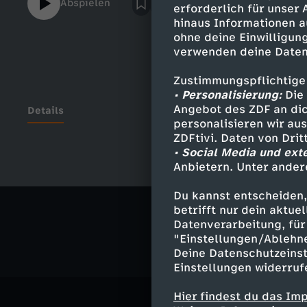
Abspielen
erforderlich für unser
hinaus Informationen a
ohne deine Einwilligung
verwenden deine Daten
Zustimmungspflichtige
• Personalisierung:
Die 
Angebot des ZDF an dic
Details
personalisieren wir au
ZDFtivi. Daten von Dri
• Social Media und ext
Anbietern. Unter ander
Ähnliche 
Du kannst entscheiden,
Politik
Tal
betrifft nur dein aktu
Datenverarbeitung, für 
"Einstellungen/Ablehn
Deine Datenschutzeinst
Einstellungen widerruf
Hier findest du das Im