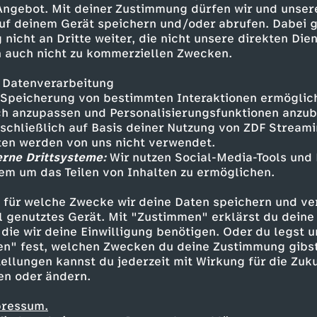
 Angebot. Mit deiner Zustimmung dürfen wir und unser
uf deinem Gerät speichern und/oder abrufen. Dabei 
 nicht an Dritte weiter, die nicht unsere direkten Dien
 auch nicht zu kommerziellen Zwecken.
 Datenverarbeitung
Speicherung von bestimmten Interaktionen ermöglicht
h anzupassen und Personalisierungsfunktionen anzub
sschließlich auf Basis deiner Nutzung von ZDF Stream
tten werden von uns nicht verwendet.
erne Drittsysteme:
Wir nutzen Social-Media-Tools und
em um das Teilen von Inhalten zu ermöglichen.
Inhalte entdecken
 für welche Zwecke wir deine Daten speichern und ver
k
informativ
phoenix runde
ell genutztes Gerät. Mit "Zustimmen" erklärst du dein
die wir deine Einwilligung benötigen. Oder du legst u
en" fest, welchen Zwecken du deine Zustimmung gibst
ellungen kannst du jederzeit mit Wirkung für die Zuku
en oder ändern.
pressum.