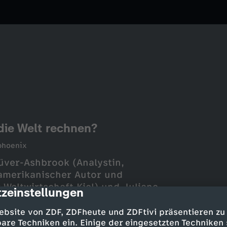
ie Welt rechnen?
phoenix
lüver-Ashbrook (Analystin,
-amerikanischer Autor und
r Weltwirtschaft Kiel) und Juliane
zeinstellungen
cription
ebsite von ZDF, ZDFheute und ZDFtivi präsentieren zu
are Techniken ein. Einige der eingesetzten Techniken