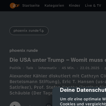
Startseite
Kategorien
Kinder
Live & TV
phoenix runde
phoenix runde
Die USA unter Trump – Womit muss d
Politik
Talk
informativ
45 Min.
22.01.2025
Alexander Kähler diskutiert mit Cathryn C
Bertelsmann Stiftung), Eric T. Hansen (us
Satiriker), Prof. Stefan Kooths (Institut fü
Deine Datenschut
cmp-dialog-des
Schäuble (Der Tagesspiegel)
Um dir eine optimale W
Cookies und vergleichb