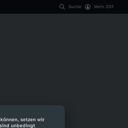
Suche
Mein ZDF
 können, setzen wir
 sind unbedingt