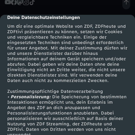
d
Deine Datenschutzeinstellungen
cmp-dialog-description
d
Um dir eine optimale Website von ZDF, ZDFheute und
ZDFtivi präsentieren zu können, setzen wir Cookies
und vergleichbare Techniken ein. Einige der
i
eingesetzten Techniken sind unbedingt erforderlich
für unser Angebot. Mit deiner Zustimmung dürfen wir
Mehr ZDF
Service
und unsere Dienstleister darüber hinaus
e
Informationen auf deinem Gerät speichern und/oder
ZDF-Apps
ZDFmitreden
abrufen. Dabei geben wir deine Daten ohne deine
K
Einwilligung nicht an Dritte weiter, die nicht unsere
Smart TV
Kontakt zum ZDF
direkten Dienstleister sind. Wir verwenden deine
Daten auch nicht zu kommerziellen Zwecken.
ZDFtext
Tickets
r
Zustimmungspflichtige Datenverarbeitung
Livestreams
Zuschauerservice
• Personalisierung:
i
Die Speicherung von bestimmten
Sendungen A-Z
Hilfe
Interaktionen ermöglicht uns, dein Erlebnis im
Angebot des ZDF an dich anzupassen und
TV-Programm
e
Personalisierungsfunktionen anzubieten. Dabei
personalisieren wir ausschließlich auf Basis deiner
Nutzung von ZDF Streaming, der ZDFheute und
g
ZDFtivi. Daten von Dritten werden von uns nicht
Das ZDF
verwendet.