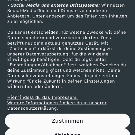
• Social Media und externe Drittsysteme:
e
Wir nutzen
ZDF Unternehmen
Social-Media-Tools und Dienste von anderen
Anbietern. Unter anderem um das Teilen von Inhalten
Karriere
-
zu ermöglichen.
Presseportal
Du kannst entscheiden, für welche Zwecke wir deine
W
ZDF goes Schule
Daten speichern und verarbeiten dürfen. Dies
betrifft nur dein aktuell genutztes Gerät. Mit
Werbefernsehen
"Zustimmen" erklärst du deine Zustimmung zu
a
unserer Datenverarbeitung, für die wir deine
Mainzelmännchen
Einwilligung benötigen. Oder du legst unter
s
"Einstellungen/Ablehnen" fest, welchen Zwecken du
deine Zustimmung gibst und welchen nicht. Deine
Datenschutzeinstellungen kannst du jederzeit mit
t
Wirkung für die Zukunft in deinen Einstellungen
widerrufen oder ändern.
u
Hier findest du das Impressum.
Partner
Weitere Informationen findest du in unserer
t
Datenschutzerklärung.
Zustimmen
T