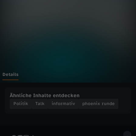
r
u
n
d
e
-
Details
G
Ähnliche Inhalte entdecken
7
Politik
Talk
informativ
phoenix runde
u
n