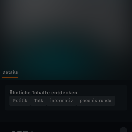
r
u
n
d
e
-
Details
K
Ähnliche Inhalte entdecken
o
Politik
Talk
informativ
phoenix runde
a
l