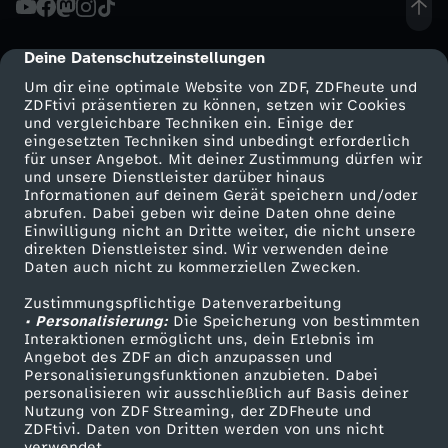
i
Deine Datenschutzeinstellungen
cmp-dialog-description
t
Um dir eine optimale Website von ZDF, ZDFheute und
ZDFtivi präsentieren zu können, setzen wir Cookies
und vergleichbare Techniken ein. Einige der
i
eingesetzten Techniken sind unbedingt erforderlich
für unser Angebot. Mit deiner Zustimmung dürfen wir
Mehr ZDF
Service
und unsere Dienstleister darüber hinaus
o
Informationen auf deinem Gerät speichern und/oder
ZDF-Apps
ZDFmitreden
abrufen. Dabei geben wir deine Daten ohne deine
n
Einwilligung nicht an Dritte weiter, die nicht unsere
Smart TV
Kontakt zum ZDF
direkten Dienstleister sind. Wir verwenden deine
Daten auch nicht zu kommerziellen Zwecken.
ZDFtext
Tickets
s
Zustimmungspflichtige Datenverarbeitung
Livestreams
Zuschauerservice
• Personalisierung:
a
Die Speicherung von bestimmten
Sendungen A-Z
Hilfe
Interaktionen ermöglicht uns, dein Erlebnis im
Angebot des ZDF an dich anzupassen und
TV-Programm
u
Personalisierungsfunktionen anzubieten. Dabei
personalisieren wir ausschließlich auf Basis deiner
Nutzung von ZDF Streaming, der ZDFheute und
s
ZDFtivi. Daten von Dritten werden von uns nicht
Das ZDF
verwendet.