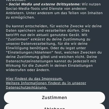
• Social Media und externe Drittsysteme:
s
Wir nutzen
ZDF Unternehmen
Social-Media-Tools und Dienste von anderen
Anbietern. Unter anderem um das Teilen von Inhalten
Karriere
c
zu ermöglichen.
Presseportal
Du kannst entscheiden, für welche Zwecke wir deine
h
ZDF goes Schule
Daten speichern und verarbeiten dürfen. Dies
betrifft nur dein aktuell genutztes Gerät. Mit
Werbefernsehen
"Zustimmen" erklärst du deine Zustimmung zu
u
unserer Datenverarbeitung, für die wir deine
Mainzelmännchen
Einwilligung benötigen. Oder du legst unter
s
"Einstellungen/Ablehnen" fest, welchen Zwecken du
deine Zustimmung gibst und welchen nicht. Deine
Datenschutzeinstellungen kannst du jederzeit mit
s
Wirkung für die Zukunft in deinen Einstellungen
widerrufen oder ändern.
i
Hier findest du das Impressum.
Partner
Weitere Informationen findest du in unserer
m
Datenschutzerklärung.
Zustimmen
H