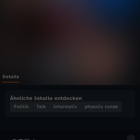
r
u
n
d
e
-
Details
N
Ähnliche Inhalte entdecken
a
Politik
Talk
informativ
phoenix runde
c
h