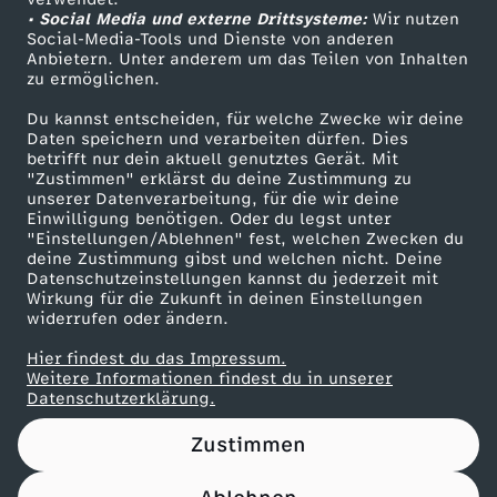
• Social Media und externe Drittsysteme:
l
Wir nutzen
ZDF Unternehmen
Social-Media-Tools und Dienste von anderen
Anbietern. Unter anderem um das Teilen von Inhalten
Karriere
l
zu ermöglichen.
Presseportal
Du kannst entscheiden, für welche Zwecke wir deine
-
ZDF goes Schule
Daten speichern und verarbeiten dürfen. Dies
betrifft nur dein aktuell genutztes Gerät. Mit
Werbefernsehen
"Zustimmen" erklärst du deine Zustimmung zu
T
unserer Datenverarbeitung, für die wir deine
Mainzelmännchen
Einwilligung benötigen. Oder du legst unter
r
"Einstellungen/Ablehnen" fest, welchen Zwecken du
deine Zustimmung gibst und welchen nicht. Deine
Datenschutzeinstellungen kannst du jederzeit mit
u
Wirkung für die Zukunft in deinen Einstellungen
widerrufen oder ändern.
m
Hier findest du das Impressum.
Partner
Weitere Informationen findest du in unserer
p
Datenschutzerklärung.
Zustimmen
o