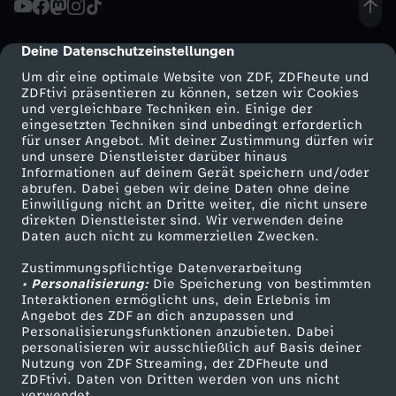
d
Deine Datenschutzeinstellungen
cmp-dialog-description
e
Um dir eine optimale Website von ZDF, ZDFheute und
ZDFtivi präsentieren zu können, setzen wir Cookies
und vergleichbare Techniken ein. Einige der
m
eingesetzten Techniken sind unbedingt erforderlich
für unser Angebot. Mit deiner Zustimmung dürfen wir
Mehr ZDF
Service
und unsere Dienstleister darüber hinaus
T
Informationen auf deinem Gerät speichern und/oder
ZDF-Apps
ZDFmitreden
abrufen. Dabei geben wir deine Daten ohne deine
V
Einwilligung nicht an Dritte weiter, die nicht unsere
Smart TV
Kontakt zum ZDF
direkten Dienstleister sind. Wir verwenden deine
Daten auch nicht zu kommerziellen Zwecken.
ZDFtext
Tickets
-
Zustimmungspflichtige Datenverarbeitung
Livestreams
Zuschauerservice
• Personalisierung:
D
Die Speicherung von bestimmten
Sendungen A-Z
Hilfe
Interaktionen ermöglicht uns, dein Erlebnis im
Angebot des ZDF an dich anzupassen und
TV-Programm
u
Personalisierungsfunktionen anzubieten. Dabei
personalisieren wir ausschließlich auf Basis deiner
Nutzung von ZDF Streaming, der ZDFheute und
e
ZDFtivi. Daten von Dritten werden von uns nicht
Das ZDF
verwendet.