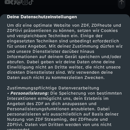
s
Deine Datenschutzeinstellungen
cmp-dialog-description
H
Um dir eine optimale Website von ZDF, ZDFheute und
ZDFtivi präsentieren zu können, setzen wir Cookies
und vergleichbare Techniken ein. Einige der
e
eingesetzten Techniken sind unbedingt erforderlich
für unser Angebot. Mit deiner Zustimmung dürfen wir
Mehr ZDF
Service
und unsere Dienstleister darüber hinaus
i
Informationen auf deinem Gerät speichern und/oder
ZDF-Apps
ZDFmitreden
abrufen. Dabei geben wir deine Daten ohne deine
z
Einwilligung nicht an Dritte weiter, die nicht unsere
Smart TV
Kontakt zum ZDF
direkten Dienstleister sind. Wir verwenden deine
Daten auch nicht zu kommerziellen Zwecken.
ZDFtext
Tickets
u
Zustimmungspflichtige Datenverarbeitung
Livestreams
Zuschauerservice
• Personalisierung:
n
Die Speicherung von bestimmten
Sendungen A-Z
Hilfe
Interaktionen ermöglicht uns, dein Erlebnis im
Angebot des ZDF an dich anzupassen und
TV-Programm
g
Personalisierungsfunktionen anzubieten. Dabei
personalisieren wir ausschließlich auf Basis deiner
Nutzung von ZDF Streaming, der ZDFheute und
s
ZDFtivi. Daten von Dritten werden von uns nicht
Das ZDF
verwendet.