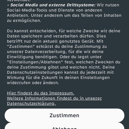
• Social Media und externe Drittsysteme:
g
Wir nutzen
ZDF Unternehmen
Social-Media-Tools und Dienste von anderen
Anbietern. Unter anderem um das Teilen von Inhalten
Karriere
e
zu ermöglichen.
Presseportal
Du kannst entscheiden, für welche Zwecke wir deine
s
ZDF goes Schule
Daten speichern und verarbeiten dürfen. Dies
betrifft nur dein aktuell genutztes Gerät. Mit
Werbefernsehen
"Zustimmen" erklärst du deine Zustimmung zu
e
unserer Datenverarbeitung, für die wir deine
Mainzelmännchen
Einwilligung benötigen. Oder du legst unter
t
"Einstellungen/Ablehnen" fest, welchen Zwecken du
deine Zustimmung gibst und welchen nicht. Deine
Datenschutzeinstellungen kannst du jederzeit mit
z
Wirkung für die Zukunft in deinen Einstellungen
widerrufen oder ändern.
-
Hier findest du das Impressum.
Partner
Weitere Informationen findest du in unserer
K
Datenschutzerklärung.
Zustimmen
u