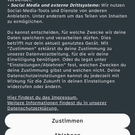
• Social Media und externe Drittsysteme:
m
Wir nutzen
ZDF Unternehmen
Social-Media-Tools und Dienste von anderen
Anbietern. Unter anderem um das Teilen von Inhalten
Karriere
K
zu ermöglichen.
Presseportal
Du kannst entscheiden, für welche Zwecke wir deine
a
ZDF goes Schule
Daten speichern und verarbeiten dürfen. Dies
betrifft nur dein aktuell genutztes Gerät. Mit
Werbefernsehen
"Zustimmen" erklärst du deine Zustimmung zu
n
unserer Datenverarbeitung, für die wir deine
Mainzelmännchen
Einwilligung benötigen. Oder du legst unter
z
"Einstellungen/Ablehnen" fest, welchen Zwecken du
deine Zustimmung gibst und welchen nicht. Deine
Datenschutzeinstellungen kannst du jederzeit mit
l
Wirkung für die Zukunft in deinen Einstellungen
widerrufen oder ändern.
e
Hier findest du das Impressum.
Partner
Weitere Informationen findest du in unserer
r
Datenschutzerklärung.
Zustimmen
a