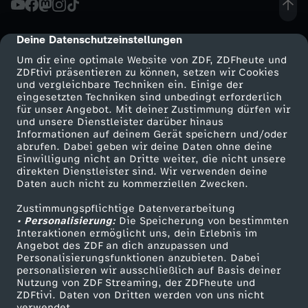
r
Deine Datenschutzeinstellungen
cmp-dialog-description
m
Um dir eine optimale Website von ZDF, ZDFheute und
ZDFtivi präsentieren zu können, setzen wir Cookies
und vergleichbare Techniken ein. Einige der
g
eingesetzten Techniken sind unbedingt erforderlich
für unser Angebot. Mit deiner Zustimmung dürfen wir
Mehr ZDF
Service
und unsere Dienstleister darüber hinaus
i
Informationen auf deinem Gerät speichern und/oder
ZDF-Apps
ZDFmitreden
abrufen. Dabei geben wir deine Daten ohne deine
p
Einwilligung nicht an Dritte weiter, die nicht unsere
Smart TV
Kontakt zum ZDF
direkten Dienstleister sind. Wir verwenden deine
Daten auch nicht zu kommerziellen Zwecken.
ZDFtext
Tickets
f
Zustimmungspflichtige Datenverarbeitung
Livestreams
Zuschauerservice
• Personalisierung:
e
Die Speicherung von bestimmten
Sendungen A-Z
Hilfe
Interaktionen ermöglicht uns, dein Erlebnis im
Angebot des ZDF an dich anzupassen und
TV-Programm
l
Personalisierungsfunktionen anzubieten. Dabei
personalisieren wir ausschließlich auf Basis deiner
Nutzung von ZDF Streaming, der ZDFheute und
i
ZDFtivi. Daten von Dritten werden von uns nicht
Das ZDF
verwendet.