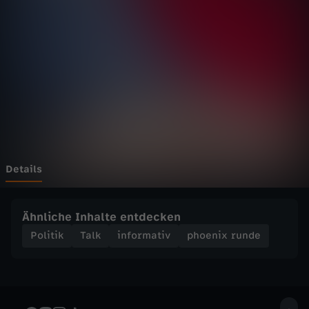
r
u
n
d
e
-
Details
R
Ähnliche Inhalte entdecken
e
Politik
Talk
informativ
phoenix runde
f
o