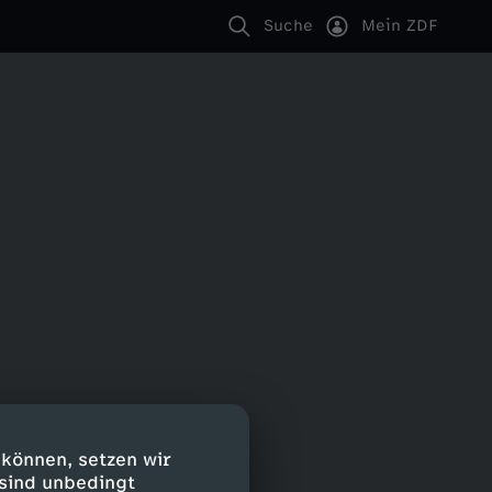
Suche
Mein ZDF
 können, setzen wir
 sind unbedingt