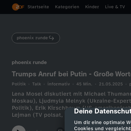
Startseite
Kategorien
Kinder
Live & TV
phoenix runde
phoenix runde
Trumps Anruf bei Putin - Große Wor
Politik
Talk
informativ
45 Min.
21.05.2025
Lena Mosel diskutiert mit Michael Thumann
Moskau), Ljudmyla Melnyk (Ukraine-Experti
Politik), Erik Kirschbaum (US-amerikanisc
Deine Datenschut
cmp-dialog-des
Lejman (TV polsat, Polen)
Um dir eine optimale W
Cookies und vergleichb