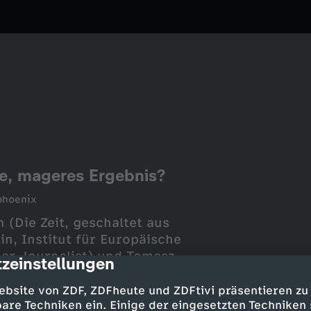
te, mageres Ergebnis?
phoenix
 (Die Zeit, geschaltet aus
n, Institut für Europäische
her Journalist) und Tomasz
zeinstellungen
cription
ebsite von ZDF, ZDFheute und ZDFtivi präsentieren zu
are Techniken ein. Einige der eingesetzten Techniken