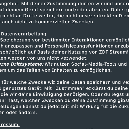
 Angebot. Mit deiner Zustimmung dürfen wir und unser
uf deinem Gerät speichern und/oder abrufen. Dabei 
 nicht an Dritte weiter, die nicht unsere direkten Dien
 auch nicht zu kommerziellen Zwecken.
 Datenverarbeitung
Speicherung von bestimmten Interaktionen ermöglicht
h anzupassen und Personalisierungsfunktionen anzub
sschließlich auf Basis deiner Nutzung von ZDF Stream
tten werden von uns nicht verwendet.
erne Drittsysteme:
Wir nutzen Social-Media-Tools und
em um das Teilen von Inhalten zu ermöglichen.
Inhalte entdecken
 für welche Zwecke wir deine Daten speichern und ver
k
informativ
phoenix runde
ell genutztes Gerät. Mit "Zustimmen" erklärst du dein
die wir deine Einwilligung benötigen. Oder du legst u
en" fest, welchen Zwecken du deine Zustimmung gibst
ellungen kannst du jederzeit mit Wirkung für die Zuku
en oder ändern.
pressum.