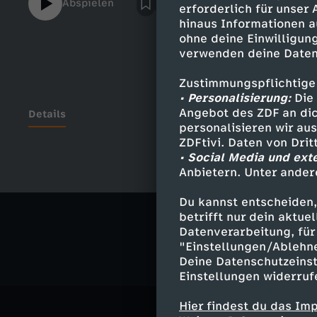
Abspielen
erforderlich für unser
hinaus Informationen a
ohne deine Einwilligung
verwenden deine Daten
Zustimmungspflichtige
• Personalisierung:
Die 
Angebot des ZDF an dic
Details
personalisieren wir au
ZDFtivi. Daten von Dri
• Social Media und ext
Anbietern. Unter ander
Ähnliche 
Du kannst entscheiden,
Politik
Tal
betrifft nur dein aktu
Datenverarbeitung, für 
"Einstellungen/Ablehn
Deine Datenschutzeinst
Einstellungen widerruf
Hier findest du das Im