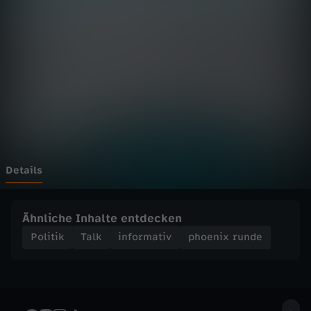
r
u
n
d
e
-
Details
T
Ähnliche Inhalte entdecken
r
Politik
Talk
informativ
phoenix runde
u
m