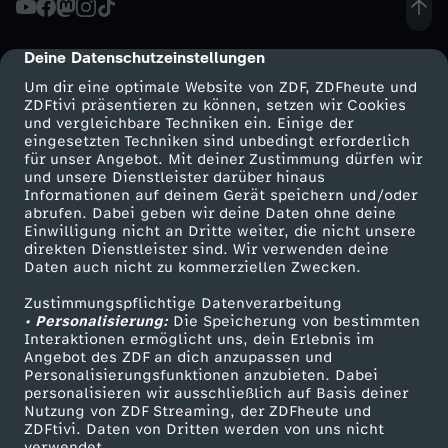
p
Deine Datenschutzeinstellungen
cmp-dialog-description
s
Um dir eine optimale Website von ZDF, ZDFheute und
ZDFtivi präsentieren zu können, setzen wir Cookies
und vergleichbare Techniken ein. Einige der
S
eingesetzten Techniken sind unbedingt erforderlich
für unser Angebot. Mit deiner Zustimmung dürfen wir
Mehr ZDF
Service
und unsere Dienstleister darüber hinaus
i
Informationen auf deinem Gerät speichern und/oder
ZDF-Apps
ZDFmitreden
abrufen. Dabei geben wir deine Daten ohne deine
c
Einwilligung nicht an Dritte weiter, die nicht unsere
Smart TV
Kontakt zum ZDF
direkten Dienstleister sind. Wir verwenden deine
Daten auch nicht zu kommerziellen Zwecken.
ZDFtext
Tickets
h
Zustimmungspflichtige Datenverarbeitung
Livestreams
Zuschauerservice
• Personalisierung:
e
Die Speicherung von bestimmten
Sendungen A-Z
Hilfe
Interaktionen ermöglicht uns, dein Erlebnis im
Angebot des ZDF an dich anzupassen und
TV-Programm
r
Personalisierungsfunktionen anzubieten. Dabei
personalisieren wir ausschließlich auf Basis deiner
Nutzung von ZDF Streaming, der ZDFheute und
h
ZDFtivi. Daten von Dritten werden von uns nicht
Das ZDF
verwendet.