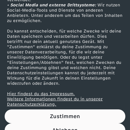
• Social Media und externe Drittsysteme:
e
Wir nutzen
ZDF Unternehmen
Social-Media-Tools und Dienste von anderen
Anbietern. Unter anderem um das Teilen von Inhalten
Karriere
i
zu ermöglichen.
Presseportal
Du kannst entscheiden, für welche Zwecke wir deine
t
ZDF goes Schule
Daten speichern und verarbeiten dürfen. Dies
betrifft nur dein aktuell genutztes Gerät. Mit
Werbefernsehen
"Zustimmen" erklärst du deine Zustimmung zu
s
unserer Datenverarbeitung, für die wir deine
Mainzelmännchen
Einwilligung benötigen. Oder du legst unter
s
"Einstellungen/Ablehnen" fest, welchen Zwecken du
deine Zustimmung gibst und welchen nicht. Deine
Datenschutzeinstellungen kannst du jederzeit mit
t
Wirkung für die Zukunft in deinen Einstellungen
widerrufen oder ändern.
r
Hier findest du das Impressum.
Partner
Weitere Informationen findest du in unserer
a
Datenschutzerklärung.
Zustimmen
t