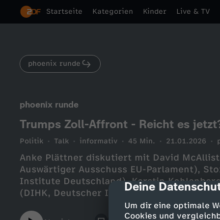
Startseite
Kategorien
Kinder
Live & TV
phoenix runde
phoenix runde
Trumps Zoll-Affront - Reicht es jetzt
Politik
Talk
informativ
45 Min.
21.01.2026
Anke Plättner diskutiert mit David McAllis
Auswärtiger Ausschuss EU-Parlament), St
Institute Deutschland), Kerstin Kohlenberg
Deine Datenschut
cmp-dialog-des
(DIHK, Deutscher Industrie- und Handels
Um dir eine optimale W
Cookies und vergleichb