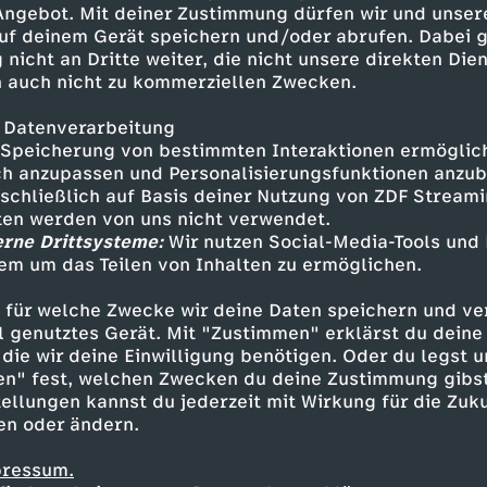
 Angebot. Mit deiner Zustimmung dürfen wir und unser
uf deinem Gerät speichern und/oder abrufen. Dabei 
 nicht an Dritte weiter, die nicht unsere direkten Dien
 auch nicht zu kommerziellen Zwecken.
 Datenverarbeitung
Speicherung von bestimmten Interaktionen ermöglicht
h anzupassen und Personalisierungsfunktionen anzub
sschließlich auf Basis deiner Nutzung von ZDF Stream
tten werden von uns nicht verwendet.
erne Drittsysteme:
Wir nutzen Social-Media-Tools und
em um das Teilen von Inhalten zu ermöglichen.
Inhalte entdecken
 für welche Zwecke wir deine Daten speichern und ver
k
informativ
phoenix runde
ell genutztes Gerät. Mit "Zustimmen" erklärst du dein
die wir deine Einwilligung benötigen. Oder du legst u
en" fest, welchen Zwecken du deine Zustimmung gibst
ellungen kannst du jederzeit mit Wirkung für die Zuku
en oder ändern.
pressum.