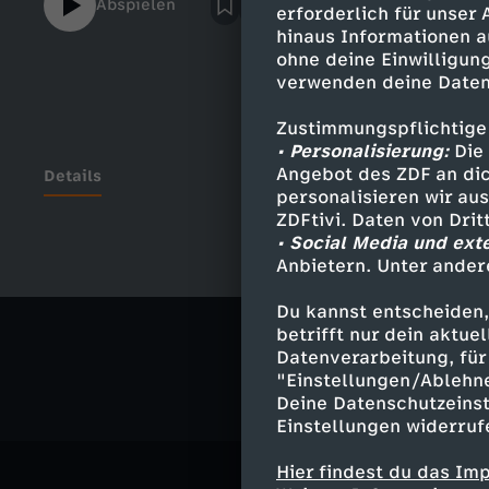
Abspielen
erforderlich für unser
hinaus Informationen a
ohne deine Einwilligung
verwenden deine Daten
Zustimmungspflichtige
• Personalisierung:
Die 
Angebot des ZDF an dic
Details
personalisieren wir au
ZDFtivi. Daten von Dri
• Social Media und ext
Anbietern. Unter ander
Ähnliche 
Du kannst entscheiden,
Politik
Tal
betrifft nur dein aktu
Datenverarbeitung, für 
"Einstellungen/Ablehn
Deine Datenschutzeinst
Einstellungen widerruf
Hier findest du das Im