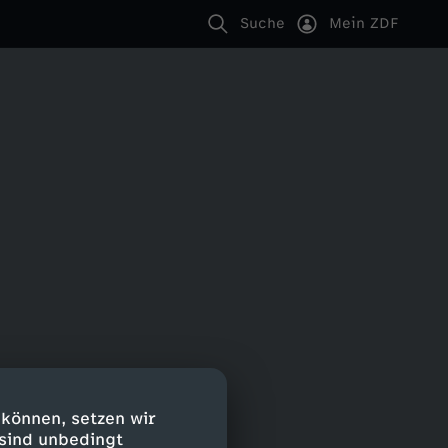
Suche
Mein ZDF
 können, setzen wir
 sind unbedingt