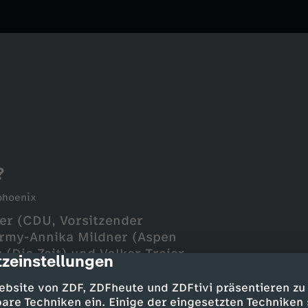
?
phoenix
ter (CDU, Vorsitzender
ormy-Annika Mildner (Aspen
 (Die Zeit) und Volker Treier
zeinstellungen
cription
kammertag)
ebsite von ZDF, ZDFheute und ZDFtivi präsentieren zu
are Techniken ein. Einige der eingesetzten Techniken