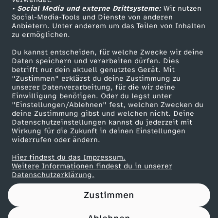
• Social Media und externe Drittsysteme:
g
Wir nutzen
ZDF Unternehmen
Social-Media-Tools und Dienste von anderen
Anbietern. Unter anderem um das Teilen von Inhalten
Karriere
s
zu ermöglichen.
Presseportal
Du kannst entscheiden, für welche Zwecke wir deine
w
ZDF goes Schule
Daten speichern und verarbeiten dürfen. Dies
betrifft nur dein aktuell genutztes Gerät. Mit
Werbefernsehen
"Zustimmen" erklärst du deine Zustimmung zu
i
unserer Datenverarbeitung, für die wir deine
Mainzelmännchen
Einwilligung benötigen. Oder du legst unter
n
"Einstellungen/Ablehnen" fest, welchen Zwecken du
deine Zustimmung gibst und welchen nicht. Deine
Datenschutzeinstellungen kannst du jederzeit mit
t
Wirkung für die Zukunft in deinen Einstellungen
widerrufen oder ändern.
e
Hier findest du das Impressum.
Partner
Weitere Informationen findest du in unserer
r
Datenschutzerklärung.
Zustimmen
-