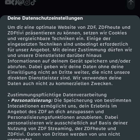
i
Deine Datenschutzeinstellungen
cmp-dialog-description
n
Um dir eine optimale Website von ZDF, ZDFheute und
ZDFtivi präsentieren zu können, setzen wir Cookies
und vergleichbare Techniken ein. Einige der
e
eingesetzten Techniken sind unbedingt erforderlich
für unser Angebot. Mit deiner Zustimmung dürfen wir
Mehr ZDF
Service
und unsere Dienstleister darüber hinaus
i
Informationen auf deinem Gerät speichern und/oder
ZDF-Apps
ZDFmitreden
abrufen. Dabei geben wir deine Daten ohne deine
m
Einwilligung nicht an Dritte weiter, die nicht unsere
Smart TV
Kontakt zum ZDF
direkten Dienstleister sind. Wir verwenden deine
Daten auch nicht zu kommerziellen Zwecken.
ZDFtext
Tickets
K
Zustimmungspflichtige Datenverarbeitung
Livestreams
Zuschauerservice
• Personalisierung:
r
Die Speicherung von bestimmten
Sendungen A-Z
Hilfe
Interaktionen ermöglicht uns, dein Erlebnis im
Angebot des ZDF an dich anzupassen und
TV-Programm
i
Personalisierungsfunktionen anzubieten. Dabei
personalisieren wir ausschließlich auf Basis deiner
Nutzung von ZDF Streaming, der ZDFheute und
e
ZDFtivi. Daten von Dritten werden von uns nicht
Das ZDF
verwendet.