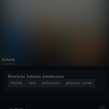
r
Wechseln zu: ZDFheute
u
n
d
e
-
Details
U
Ähnliche Inhalte entdecken
k
Politik
Talk
informativ
phoenix runde
r
a