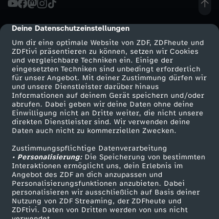
r
Deine Datenschutzeinstellungen
cmp-dialog-description
e
Um dir eine optimale Website von ZDF, ZDFheute und
ZDFtivi präsentieren zu können, setzen wir Cookies
und vergleichbare Techniken ein. Einige der
i
eingesetzten Techniken sind unbedingt erforderlich
für unser Angebot. Mit deiner Zustimmung dürfen wir
Mehr ZDF
Service
und unsere Dienstleister darüber hinaus
f
Informationen auf deinem Gerät speichern und/oder
ZDF-Apps
ZDFmitreden
abrufen. Dabei geben wir deine Daten ohne deine
ü
Einwilligung nicht an Dritte weiter, die nicht unsere
Smart TV
Kontakt zum ZDF
direkten Dienstleister sind. Wir verwenden deine
Daten auch nicht zu kommerziellen Zwecken.
ZDFtext
Tickets
r
Zustimmungspflichtige Datenverarbeitung
Livestreams
Zuschauerservice
• Personalisierung:
d
Die Speicherung von bestimmten
Sendungen A-Z
Hilfe
Interaktionen ermöglicht uns, dein Erlebnis im
Angebot des ZDF an dich anzupassen und
TV-Programm
a
Personalisierungsfunktionen anzubieten. Dabei
personalisieren wir ausschließlich auf Basis deiner
Nutzung von ZDF Streaming, der ZDFheute und
s
ZDFtivi. Daten von Dritten werden von uns nicht
Das ZDF
verwendet.