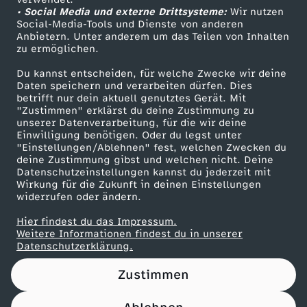
• Social Media und externe Drittsysteme:
M
Wir nutzen
ZDF Unternehmen
Social-Media-Tools und Dienste von anderen
Anbietern. Unter anderem um das Teilen von Inhalten
Karriere
i
zu ermöglichen.
Presseportal
Du kannst entscheiden, für welche Zwecke wir deine
l
ZDF goes Schule
Daten speichern und verarbeiten dürfen. Dies
betrifft nur dein aktuell genutztes Gerät. Mit
Werbefernsehen
"Zustimmen" erklärst du deine Zustimmung zu
l
unserer Datenverarbeitung, für die wir deine
Mainzelmännchen
Einwilligung benötigen. Oder du legst unter
i
"Einstellungen/Ablehnen" fest, welchen Zwecken du
deine Zustimmung gibst und welchen nicht. Deine
Datenschutzeinstellungen kannst du jederzeit mit
a
Wirkung für die Zukunft in deinen Einstellungen
widerrufen oder ändern.
r
Hier findest du das Impressum.
Partner
Weitere Informationen findest du in unserer
d
Datenschutzerklärung.
Zustimmen
e