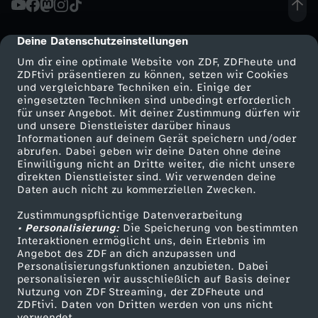
r
Deine Datenschutzeinstellungen
cmp-dialog-description
a
Um dir eine optimale Website von ZDF, ZDFheute und
ZDFtivi präsentieren zu können, setzen wir Cookies
und vergleichbare Techniken ein. Einige der
n
eingesetzten Techniken sind unbedingt erforderlich
für unser Angebot. Mit deiner Zustimmung dürfen wir
Mehr ZDF
Service
und unsere Dienstleister darüber hinaus
k
Informationen auf deinem Gerät speichern und/oder
ZDF-Apps
ZDFmitreden
abrufen. Dabei geben wir deine Daten ohne deine
i
Einwilligung nicht an Dritte weiter, die nicht unsere
Smart TV
Kontakt zum ZDF
direkten Dienstleister sind. Wir verwenden deine
Daten auch nicht zu kommerziellen Zwecken.
ZDFtext
Tickets
s
Zustimmungspflichtige Datenverarbeitung
Livestreams
Zuschauerservice
• Personalisierung:
t
Die Speicherung von bestimmten
Sendungen A-Z
Hilfe
Interaktionen ermöglicht uns, dein Erlebnis im
Angebot des ZDF an dich anzupassen und
TV-Programm
u
Personalisierungsfunktionen anzubieten. Dabei
personalisieren wir ausschließlich auf Basis deiner
Nutzung von ZDF Streaming, der ZDFheute und
n
ZDFtivi. Daten von Dritten werden von uns nicht
Das ZDF
verwendet.