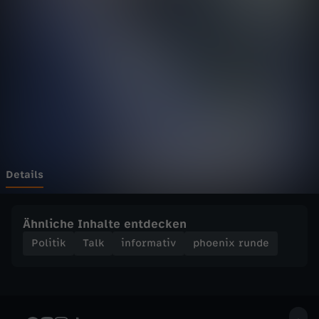
r
u
n
d
e
-
Details
W
Ähnliche Inhalte entdecken
i
Politik
Talk
informativ
phoenix runde
e
k