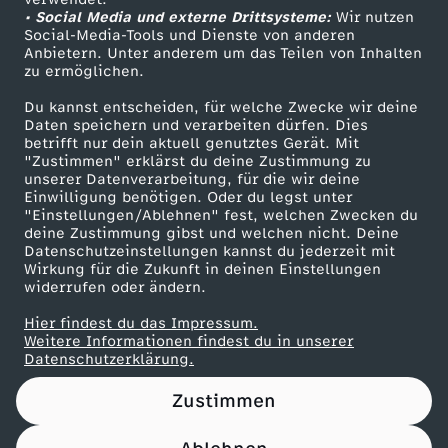
• Social Media und externe Drittsysteme:
s
Wir nutzen
ZDF Unternehmen
Social-Media-Tools und Dienste von anderen
Anbietern. Unter anderem um das Teilen von Inhalten
Karriere
e
zu ermöglichen.
Presseportal
Du kannst entscheiden, für welche Zwecke wir deine
r
ZDF goes Schule
Daten speichern und verarbeiten dürfen. Dies
betrifft nur dein aktuell genutztes Gerät. Mit
Werbefernsehen
"Zustimmen" erklärst du deine Zustimmung zu
G
unserer Datenverarbeitung, für die wir deine
Mainzelmännchen
Einwilligung benötigen. Oder du legst unter
e
"Einstellungen/Ablehnen" fest, welchen Zwecken du
deine Zustimmung gibst und welchen nicht. Deine
Datenschutzeinstellungen kannst du jederzeit mit
s
Wirkung für die Zukunft in deinen Einstellungen
widerrufen oder ändern.
u
Hier findest du das Impressum.
Partner
Weitere Informationen findest du in unserer
n
Datenschutzerklärung.
Zustimmen
d