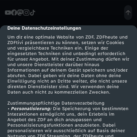
-
F
Deine Datenschutzeinstellungen
cmp-dialog-description
Um dir eine optimale Website von ZDF, ZDFheute und
r
ZDFtivi präsentieren zu können, setzen wir Cookies
und vergleichbare Techniken ein. Einige der
eingesetzten Techniken sind unbedingt erforderlich
a
für unser Angebot. Mit deiner Zustimmung dürfen wir
Mehr ZDF
Service
und unsere Dienstleister darüber hinaus
n
Informationen auf deinem Gerät speichern und/oder
ZDF-Apps
ZDFmitreden
abrufen. Dabei geben wir deine Daten ohne deine
Einwilligung nicht an Dritte weiter, die nicht unsere
z
Smart TV
Kontakt zum ZDF
direkten Dienstleister sind. Wir verwenden deine
Daten auch nicht zu kommerziellen Zwecken.
ZDFtext
Tickets
M
Zustimmungspflichtige Datenverarbeitung
Livestreams
Zuschauerservice
• Personalisierung:
Die Speicherung von bestimmten
ü
Sendungen A-Z
Hilfe
Interaktionen ermöglicht uns, dein Erlebnis im
Angebot des ZDF an dich anzupassen und
TV-Programm
Personalisierungsfunktionen anzubieten. Dabei
n
personalisieren wir ausschließlich auf Basis deiner
Nutzung von ZDF Streaming, der ZDFheute und