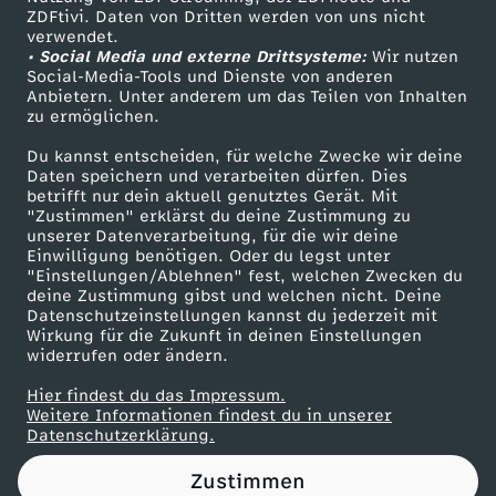
ZDFtivi. Daten von Dritten werden von uns nicht
t
Das ZDF
verwendet.
• Social Media und externe Drittsysteme:
Wir nutzen
ZDF Unternehmen
e
Social-Media-Tools und Dienste von anderen
Anbietern. Unter anderem um das Teilen von Inhalten
Karriere
zu ermöglichen.
f
Presseportal
Du kannst entscheiden, für welche Zwecke wir deine
ZDF goes Schule
Daten speichern und verarbeiten dürfen. Dies
e
betrifft nur dein aktuell genutztes Gerät. Mit
Werbefernsehen
"Zustimmen" erklärst du deine Zustimmung zu
r
unserer Datenverarbeitung, für die wir deine
Mainzelmännchen
Einwilligung benötigen. Oder du legst unter
"Einstellungen/Ablehnen" fest, welchen Zwecken du
i
deine Zustimmung gibst und welchen nicht. Deine
Datenschutzeinstellungen kannst du jederzeit mit
Wirkung für die Zukunft in deinen Einstellungen
n
widerrufen oder ändern.
g
Hier findest du das Impressum.
Partner
Weitere Informationen findest du in unserer
Datenschutzerklärung.
z
Zustimmen