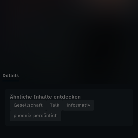
p
e
r
s
ö
n
Details
l
Ähnliche Inhalte entdecken
i
Gesellschaft
Talk
informativ
phoenix persönlich
c
h