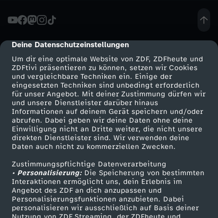
-
L
Deine Datenschutzeinstellungen
cmp-dialog-description
Um dir eine optimale Website von ZDF, ZDFheute und
ä
ZDFtivi präsentieren zu können, setzen wir Cookies
und vergleichbare Techniken ein. Einige der
eingesetzten Techniken sind unbedingt erforderlich
s
für unser Angebot. Mit deiner Zustimmung dürfen wir
Mehr ZDF
Service
und unsere Dienstleister darüber hinaus
s
Informationen auf deinem Gerät speichern und/oder
ZDF-Apps
ZDFmitreden
abrufen. Dabei geben wir deine Daten ohne deine
Einwilligung nicht an Dritte weiter, die nicht unsere
t
Smart TV
Kontakt zum ZDF
direkten Dienstleister sind. Wir verwenden deine
Daten auch nicht zu kommerziellen Zwecken.
ZDFtext
Tickets
d
Zustimmungspflichtige Datenverarbeitung
Livestreams
Zuschauerservice
• Personalisierung:
Die Speicherung von bestimmten
i
Sendungen A-Z
Hilfe
Interaktionen ermöglicht uns, dein Erlebnis im
Angebot des ZDF an dich anzupassen und
TV-Programm
Personalisierungsfunktionen anzubieten. Dabei
e
personalisieren wir ausschließlich auf Basis deiner
Nutzung von ZDF Streaming, der ZDFheute und