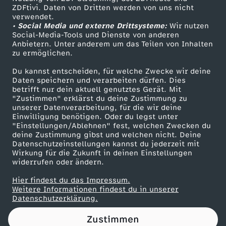
ZDFtivi. Daten von Dritten werden von uns nicht
P
Das ZDF
verwendet.
• Social Media und externe Drittsysteme:
Wir nutzen
ZDF Unternehmen
o
Social-Media-Tools und Dienste von anderen
Anbietern. Unter anderem um das Teilen von Inhalten
Karriere
zu ermöglichen.
l
Presseportal
Du kannst entscheiden, für welche Zwecke wir deine
ZDF goes Schule
Daten speichern und verarbeiten dürfen. Dies
i
betrifft nur dein aktuell genutztes Gerät. Mit
Werbefernsehen
"Zustimmen" erklärst du deine Zustimmung zu
t
unserer Datenverarbeitung, für die wir deine
Mainzelmännchen
Einwilligung benötigen. Oder du legst unter
"Einstellungen/Ablehnen" fest, welchen Zwecken du
i
deine Zustimmung gibst und welchen nicht. Deine
Datenschutzeinstellungen kannst du jederzeit mit
Wirkung für die Zukunft in deinen Einstellungen
k
widerrufen oder ändern.
d
Hier findest du das Impressum.
Partner
Weitere Informationen findest du in unserer
Datenschutzerklärung.
i
Zustimmen