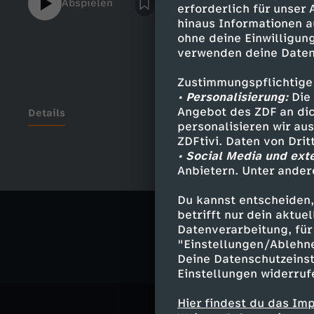
Abspielen
erforderlich für unser
hinaus Informationen a
ohne deine Einwilligung
verwenden deine Daten
Zustimmungspflichtige
• Personalisierung:
Die 
Angebot des ZDF an dic
Details
personalisieren wir au
ZDFtivi. Daten von Dri
• Social Media und ext
Anbietern. Unter ander
Ähnliche 
Du kannst entscheiden,
Gesellschaf
betrifft nur dein aktu
Datenverarbeitung, für 
"Einstellungen/Ablehn
Deine Datenschutzeinst
Einstellungen widerruf
Hier findest du das Im