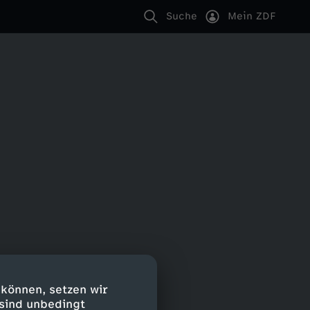
Suche
Mein ZDF
 können, setzen wir
 sind unbedingt