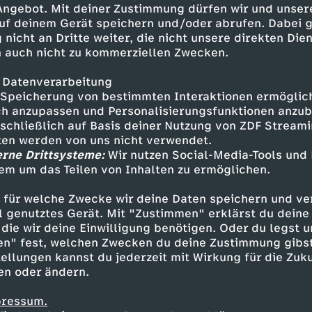
 Angebot. Mit deiner Zustimmung dürfen wir und unser
uf deinem Gerät speichern und/oder abrufen. Dabei 
 nicht an Dritte weiter, die nicht unsere direkten Dien
 auch nicht zu kommerziellen Zwecken.
 Datenverarbeitung
Speicherung von bestimmten Interaktionen ermöglicht
h anzupassen und Personalisierungsfunktionen anzub
sschließlich auf Basis deiner Nutzung von ZDF Stream
tten werden von uns nicht verwendet.
erne Drittsysteme:
Wir nutzen Social-Media-Tools und
em um das Teilen von Inhalten zu ermöglichen.
Inhalte entdecken
 für welche Zwecke wir deine Daten speichern und ver
t
Talk
informativ
phoenix persönlich
ell genutztes Gerät. Mit "Zustimmen" erklärst du dein
die wir deine Einwilligung benötigen. Oder du legst u
en" fest, welchen Zwecken du deine Zustimmung gibst
ellungen kannst du jederzeit mit Wirkung für die Zuku
en oder ändern.
pressum.