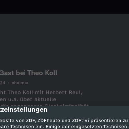
Gast bei Theo Koll
024
phoenix
ht Theo Koll mit Herbert Reul,
n u.a. über aktuelle
die sogenannte Clankriminalität
zeinstellungen
cription
ebsite von ZDF, ZDFheute und ZDFtivi präsentieren zu
are Techniken ein. Einige der eingesetzten Techniken