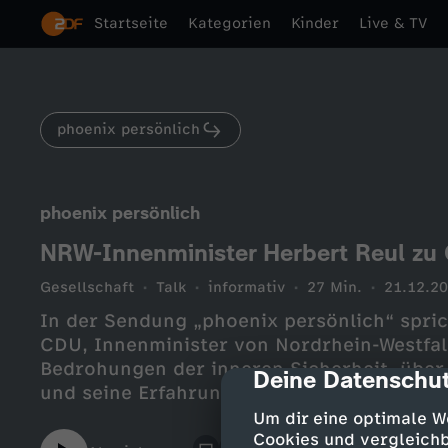
Startseite
Kategorien
Kinder
Live & TV
phoenix persönlich
phoenix persönlich
NRW-Innenminister Herbert Reul zu 
Gesellschaft
Talk
informativ
27 Min.
21.12.2
In der Sendung „phoenix persönlich“ spric
CDU, Innenminister von Nordrhein-Westfale
Bedrohungen der inneren Sicherheit, über 
Deine Datenschut
cmp-dialog-des
und seine Erfahrungen mit den Grünen.
Um dir eine optimale W
Cookies und vergleichb