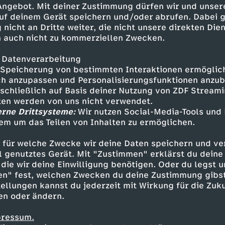
 Angebot. Mit deiner Zustimmung dürfen wir und unser
uf deinem Gerät speichern und/oder abrufen. Dabei 
 nicht an Dritte weiter, die nicht unsere direkten Dien
 auch nicht zu kommerziellen Zwecken.
 Datenverarbeitung
Speicherung von bestimmten Interaktionen ermöglicht
h anzupassen und Personalisierungsfunktionen anzub
sschließlich auf Basis deiner Nutzung von ZDF Stream
tten werden von uns nicht verwendet.
erne Drittsysteme:
Wir nutzen Social-Media-Tools und
em um das Teilen von Inhalten zu ermöglichen.
Inhalte entdecken
 für welche Zwecke wir deine Daten speichern und ver
t
Talk
informativ
phoenix persönlich
ell genutztes Gerät. Mit "Zustimmen" erklärst du dein
die wir deine Einwilligung benötigen. Oder du legst u
en" fest, welchen Zwecken du deine Zustimmung gibst
ellungen kannst du jederzeit mit Wirkung für die Zuku
en oder ändern.
pressum.