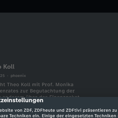
 Koll
025
phoenix
ht Theo Koll mit Prof. Monika
genrates zur Begutachtung der
r anderem über das Finanzpaket
zeinstellungen
cription
ebsite von ZDF, ZDFheute und ZDFtivi präsentieren zu
are Techniken ein. Einige der eingesetzten Techniken