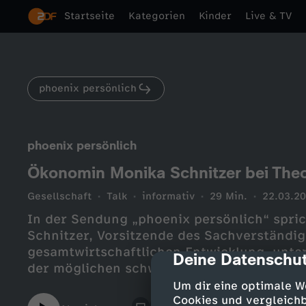
Startseite
Kategorien
Kinder
Live & TV
phoenix persönlich
phoenix persönlich
Ökonomin Monika Schnitzer bei Theo
Gesellschaft
Talk
informativ
29 Min.
22.03.2
In der Sendung „phoenix persönlich“ spric
Schnitzer, Vorsitzende des Sachverständi
gesamtwirtschaftlichen Entwicklung, unte
Deine Datenschut
cmp-dialog-des
der möglichen schwarz-roten Koalition.
Um dir eine optimale W
Cookies und vergleichb