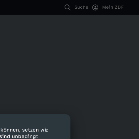
Suche
Mein ZDF
 können, setzen wir
 sind unbedingt