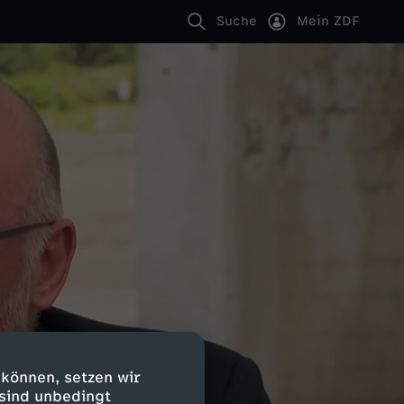
Suche
Mein ZDF
 können, setzen wir
 sind unbedingt