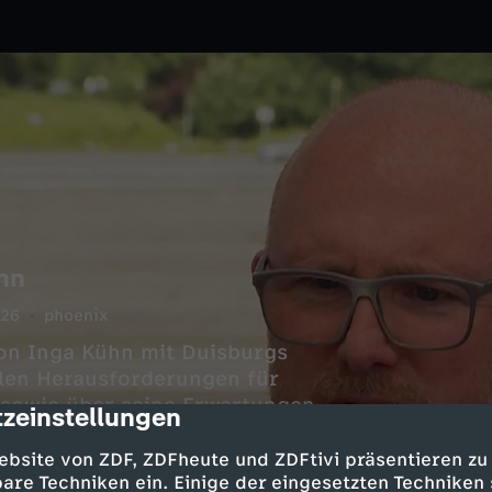
hn
026
phoenix
ion Inga Kühn mit Duisburgs
len Herausforderungen für
 sowie über seine Erwartungen
zeinstellungen
cription
ebsite von ZDF, ZDFheute und ZDFtivi präsentieren zu
are Techniken ein. Einige der eingesetzten Techniken