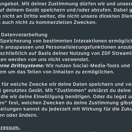
 Angebot. Mit deiner Zustimmung dürfen wir und unser
uf deinem Gerät speichern und/oder abrufen. Dabei 
 nicht an Dritte weiter, die nicht unsere direkten Dien
 auch nicht zu kommerziellen Zwecken.
 Datenverarbeitung
Speicherung von bestimmten Interaktionen ermöglicht
h anzupassen und Personalisierungsfunktionen anzub
sschließlich auf Basis deiner Nutzung von ZDF Stream
tten werden von uns nicht verwendet.
erne Drittsysteme:
Wir nutzen Social-Media-Tools und
em um das Teilen von Inhalten zu ermöglichen.
Inhalte entdecken
 für welche Zwecke wir deine Daten speichern und ver
t
Talk
informativ
phoenix persönlich
ell genutztes Gerät. Mit "Zustimmen" erklärst du dein
die wir deine Einwilligung benötigen. Oder du legst u
en" fest, welchen Zwecken du deine Zustimmung gibst
ellungen kannst du jederzeit mit Wirkung für die Zuku
en oder ändern.
pressum.