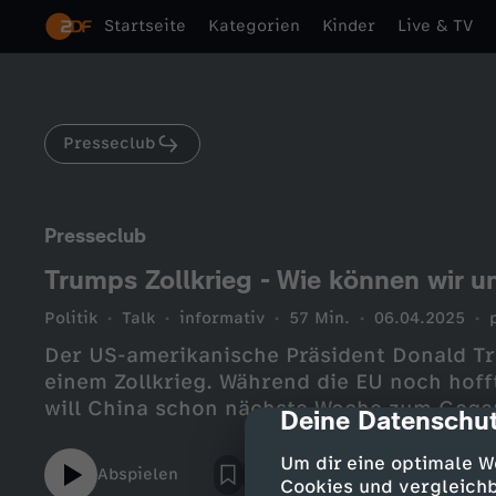
Startseite
Kategorien
Kinder
Live & TV
Presseclub
Presseclub
Trumps Zollkrieg - Wie können wir 
Politik
Talk
informativ
57 Min.
06.04.2025
Der US-amerikanische Präsident Donald Tr
einem Zollkrieg. Während die EU noch hoff
will China schon nächste Woche zum Gege
Deine Datenschut
cmp-dialog-des
Um dir eine optimale W
Abspielen
Cookies und vergleichb