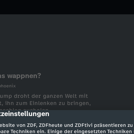
uns wappnen?
phoenix
ump droht der ganzen Welt mit
t, ihn zum Einlenken zu bringen,
nschlag ausholen.
zeinstellungen
cription
ebsite von ZDF, ZDFheute und ZDFtivi präsentieren zu
are Techniken ein. Einige der eingesetzten Techniken