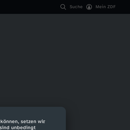
Suche
Mein ZDF
 können, setzen wir
 sind unbedingt