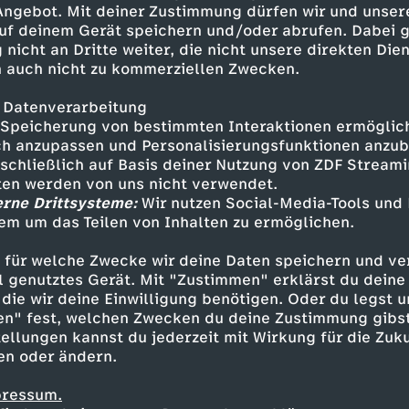
 Angebot. Mit deiner Zustimmung dürfen wir und unser
uf deinem Gerät speichern und/oder abrufen. Dabei 
 nicht an Dritte weiter, die nicht unsere direkten Dien
 auch nicht zu kommerziellen Zwecken.
 Datenverarbeitung
Speicherung von bestimmten Interaktionen ermöglicht
h anzupassen und Personalisierungsfunktionen anzub
sschließlich auf Basis deiner Nutzung von ZDF Stream
tten werden von uns nicht verwendet.
erne Drittsysteme:
Wir nutzen Social-Media-Tools und
em um das Teilen von Inhalten zu ermöglichen.
Inhalte entdecken
 für welche Zwecke wir deine Daten speichern und ver
k
informativ
Presseclub
ell genutztes Gerät. Mit "Zustimmen" erklärst du dein
die wir deine Einwilligung benötigen. Oder du legst u
en" fest, welchen Zwecken du deine Zustimmung gibst
ellungen kannst du jederzeit mit Wirkung für die Zuku
en oder ändern.
pressum.