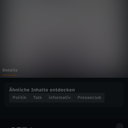
l
u
b
-
U
k
Details
r
Ähnliche Inhalte entdecken
a
Politik
Talk
informativ
Presseclub
i
n