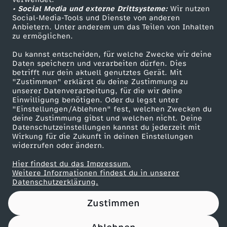
• Social Media und externe Drittsysteme:
S
Wir nutzen
ZDF Unternehmen
Social-Media-Tools und Dienste von anderen
Anbietern. Unter anderem um das Teilen von Inhalten
Karriere
h
zu ermöglichen.
Presseportal
Du kannst entscheiden, für welche Zwecke wir deine
o
ZDF goes Schule
Daten speichern und verarbeiten dürfen. Dies
betrifft nur dein aktuell genutztes Gerät. Mit
Werbefernsehen
"Zustimmen" erklärst du deine Zustimmung zu
w
unserer Datenverarbeitung, für die wir deine
Mainzelmännchen
Einwilligung benötigen. Oder du legst unter
o
"Einstellungen/Ablehnen" fest, welchen Zwecken du
deine Zustimmung gibst und welchen nicht. Deine
Datenschutzeinstellungen kannst du jederzeit mit
d
Wirkung für die Zukunft in deinen Einstellungen
widerrufen oder ändern.
e
Hier findest du das Impressum.
Partner
Weitere Informationen findest du in unserer
r
Datenschutzerklärung.
Zustimmen
C