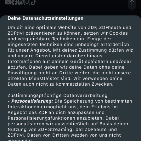
e
Deine Datenschutzeinstellungen
cmp-dialog-description
-
Um dir eine optimale Website von ZDF, ZDFheute und
ZDFtivi präsentieren zu können, setzen wir Cookies
und vergleichbare Techniken ein. Einige der
G
eingesetzten Techniken sind unbedingt erforderlich
für unser Angebot. Mit deiner Zustimmung dürfen wir
Mehr ZDF
Service
und unsere Dienstleister darüber hinaus
i
Informationen auf deinem Gerät speichern und/oder
ZDF-Apps
ZDFmitreden
abrufen. Dabei geben wir deine Daten ohne deine
p
Einwilligung nicht an Dritte weiter, die nicht unsere
Smart TV
Kontakt zum ZDF
direkten Dienstleister sind. Wir verwenden deine
Daten auch nicht zu kommerziellen Zwecken.
ZDFtext
Tickets
f
Zustimmungspflichtige Datenverarbeitung
Livestreams
Zuschauerservice
• Personalisierung:
e
Die Speicherung von bestimmten
Sendungen A-Z
Hilfe
Interaktionen ermöglicht uns, dein Erlebnis im
Angebot des ZDF an dich anzupassen und
TV-Programm
l
Personalisierungsfunktionen anzubieten. Dabei
personalisieren wir ausschließlich auf Basis deiner
Nutzung von ZDF Streaming, der ZDFheute und
:
ZDFtivi. Daten von Dritten werden von uns nicht
Das ZDF
verwendet.