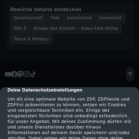
e
Ähnliche Inhalte entdecken
b
Gesellschaft
Talk
enthüllend
Untertitel
FSK 6
Kinder der Einheit – Doku-Talk-Reihe
e
Terra X History
Deine Datenschutzeinstellungen
cmp-dialog-description
Um dir eine optimale Website von ZDF, ZDFheute und
ZDFtivi präsentieren zu können, setzen wir Cookies
und vergleichbare Techniken ein. Einige der
eingesetzten Techniken sind unbedingt erforderlich
für unser Angebot. Mit deiner Zustimmung dürfen wir
Mehr ZDF
Service
und unsere Dienstleister darüber hinaus
Informationen auf deinem Gerät speichern und/oder
ZDF-Apps
ZDFmitreden
abrufen. Dabei geben wir deine Daten ohne deine