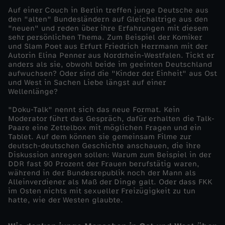
Auf einer Couch in Berlin treffen junge Deutsche aus
D
den "alten" Bundesländern auf Gleichaltrige aus den
"neuen" und reden über ihre Erfahrungen mit diesem
sehr persönlichen Thema. Zum Beispiel der Komiker
o
und Slam Poet aus Erfurt Friedrich Herrmann mit der
Autorin Elina Penner aus Nordrhein-Westfalen. Tickt er
anders als sie, obwohl beide im geeinten Deutschland
k
aufwuchsen? Oder sind die "Kinder der Einheit" aus Ost
und West in Sachen Liebe längst auf einer
u
Wellenlänge?
"Doku-Talk" nennt sich das neue Format. Kein
-
Moderator führt das Gespräch, dafür erhalten die Talk-
Paare eine Zettelbox mit möglichen Fragen und ein
Tablet. Auf dem können sie gemeinsam Filme zur
T
deutsch-deutschen Geschichte anschauen, die ihre
Diskussion anregen sollen: Warum zum Beispiel in der
a
DDR fast 90 Prozent der Frauen berufstätig waren,
während in der Bundesrepublik noch der Mann als
Alleinverdiener als Maß der Dinge galt. Oder dass FKK
l
im Osten nichts mit sexueller Freizügigkeit zu tun
hatte, wie der Westen glaubte.
k