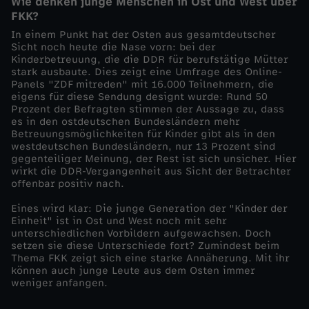
Wie denken junge Menschen in Ost und West über
-
FKK?
In einem Punkt hat der Osten aus gesamtdeutscher
R
Sicht noch heute die Nase vorn: bei der
Kinderbetreuung, die die DDR für berufstätige Mütter
stark ausbaute. Dies zeigt eine Umfrage des Online-
e
Panels "ZDF mitreden" mit 16.000 Teilnehmern, die
eigens für diese Sendung designt wurde: Rund 50
Prozent der Befragten stimmen der Aussage zu, dass
i
es in den ostdeutschen Bundesländern mehr
Betreuungsmöglichkeiten für Kinder gibt als in den
h
westdeutschen Bundesländern, nur 13 Prozent sind
gegenteiliger Meinung, der Rest ist sich unsicher. Hier
wirkt die DDR-Vergangenheit aus Sicht der Betrachter
e
offenbar positiv nach.
Eines wird klar: Die junge Generation der "Kinder der
-
Einheit" ist in Ost und West noch mit sehr
unterschiedlichen Vorbildern aufgewachsen. Doch
L
setzen sie diese Unterschiede fort? Zumindest beim
Thema FKK zeigt sich eine starke Annäherung. Mit ihr
können auch junge Leute aus dem Osten immer
i
weniger anfangen.