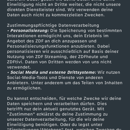
Einwilligung nicht an Dritte weiter, die nicht unsere
Smart TV
Kontakt zum ZDF
direkten Dienstleister sind. Wir verwenden deine
Daten auch nicht zu kommerziellen Zwecken.
ZDFtext
Tickets
Zustimmungspflichtige Datenverarbeitung
Livestreams
Zuschauerservice
• Personalisierung:
Die Speicherung von bestimmten
Sendungen A-Z
Hilfe
Interaktionen ermöglicht uns, dein Erlebnis im
Angebot des ZDF an dich anzupassen und
TV-Programm
Personalisierungsfunktionen anzubieten. Dabei
personalisieren wir ausschließlich auf Basis deiner
Nutzung von ZDF Streaming, der ZDFheute und
ZDFtivi. Daten von Dritten werden von uns nicht
Das ZDF
verwendet.
• Social Media und externe Drittsysteme:
Wir nutzen
ZDF Unternehmen
Social-Media-Tools und Dienste von anderen
Anbietern. Unter anderem um das Teilen von Inhalten
Karriere
zu ermöglichen.
Presseportal
Du kannst entscheiden, für welche Zwecke wir deine
ZDF goes Schule
Daten speichern und verarbeiten dürfen. Dies
betrifft nur dein aktuell genutztes Gerät. Mit
Werbefernsehen
"Zustimmen" erklärst du deine Zustimmung zu
unserer Datenverarbeitung, für die wir deine
Mainzelmännchen
Einwilligung benötigen. Oder du legst unter
"Einstellungen/Ablehnen" fest, welchen Zwecken du