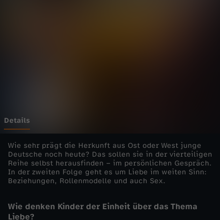
e
r
E
i
n
h
Details
e
Wie sehr prägt die Herkunft aus Ost oder West junge
Deutsche noch heute? Das sollen sie in der vierteiligen
Reihe selbst herausfinden – im persönlichen Gespräch.
i
In der zweiten Folge geht es um Liebe im weiten Sinn:
Beziehungen, Rollenmodelle und auch Sex.
t
Wie denken Kinder der Einheit über das Thema
–
Liebe?