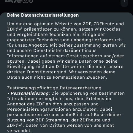
e
n
D
r
e
e
o
d
e
r
s
S
m
h
Deine Datenschutzeinstellungen
cmp-dialog-description
r
r
a
s
Um dir eine optimale Website von ZDF, ZDFheute und
L
e
–
k
l
ZDFtivi präsentieren zu können, setzen wir Cookies
P
k
m
und vergleichbare Techniken ein. Einige der
t
i
r
eingesetzten Techniken sind unbedingt erforderlich
I
o
u
für unser Angebot. Mit deiner Zustimmung dürfen wir
o
,
m
!
Mehr ZDF
Service
und unsere Dienstleister darüber hinaus
f
o
Informationen auf deinem Gerät speichern und/oder
n
m
n
ZDF-Apps
ZDFmitreden
p
N
-
abrufen. Dabei geben wir deine Daten ohne deine
S
Einwilligung nicht an Dritte weiter, die nicht unsere
e
t
Smart TV
Kontakt zum ZDF
Z
m
g
direkten Dienstleister sind. Wir verwenden deine
e
D
Daten auch nicht zu kommerziellen Zwecken.
o
ZDFtext
Tickets
-
i
e
t
e
Zustimmungspflichtige Datenverarbeitung
Livestreams
Zuschauerservice
w
i
n
• Personalisierung:
Die Speicherung von bestimmten
U
s
Sendungen A-Z
Hilfe
Interaktionen ermöglicht uns, dein Erlebnis im
i
a
n
Y
e
Angebot des ZDF an dich anzupassen und
g
TV-Programm
Personalisierungsfunktionen anzubieten. Dabei
n
c
t
u
personalisieren wir ausschließlich auf Basis deiner
o
D
Nutzung von ZDF Streaming, der ZDFheute und
s
f
h
ZDFtivi. Daten von Dritten werden von uns nicht
e
f
Das ZDF
verwendet.