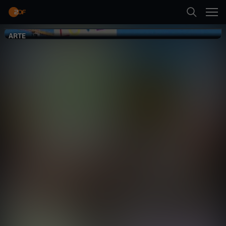
Zurück
ARTE
ARTE
Das Erbe von
Stonewall
Gesellschaft
Dokumentation
inspirierend
Abspielen
Mehr