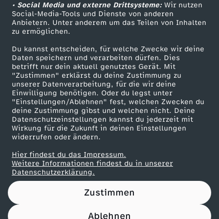
r
o
!
• Social Media und externe Drittsysteme:
Wir nutzen
ZDF Unternehmen
i
e
Social-Media-Tools und Dienste von anderen
n
k
k
Anbietern. Unter anderem um das Teilen von Inhalten
Karriere
zu ermöglichen.
l
P
d
Presseportal
u
Du kannst entscheiden, für welche Zwecke wir deine
ZDF goes Schule
t
a
Daten speichern und verarbeiten dürfen. Dies
e
betrifft nur dein aktuell genutztes Gerät. Mit
m
Werbefernsehen
"Zustimmen" erklärst du deine Zustimmung zu
e
l
unserer Datenverarbeitung, für die wir deine
r
Mainzelmännchen
e
Einwilligung benötigen. Oder du legst unter
"Einstellungen/Ablehnen" fest, welchen Zwecken du
r
a
L
deine Zustimmung gibst und welchen nicht. Deine
n
Datenschutzeinstellungen kannst du jederzeit mit
e
i
Wirkung für die Zukunft in deinen Einstellungen
i
widerrufen oder ändern.
t
d
s
Hier findest du das Impressum.
e
Partner
a
Weitere Informationen findest du in unserer
Datenschutzerklärung.
b
t
Zustimmen
e
i
Ablehnen