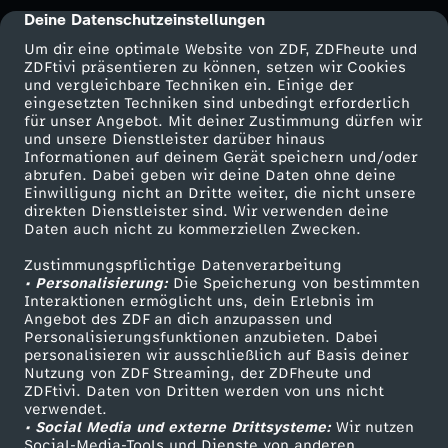
t
Deine Datenschutzeinstellungen
cmp-dialog-description
Um dir eine optimale Website von ZDF, ZDFheute und
n
ZDFtivi präsentieren zu können, setzen wir Cookies
und vergleichbare Techniken ein. Einige der
i
eingesetzten Techniken sind unbedingt erforderlich
für unser Angebot. Mit deiner Zustimmung dürfen wir
Mehr ZDF
Service
und unsere Dienstleister darüber hinaus
s
Informationen auf deinem Gerät speichern und/oder
ZDF-Apps
ZDFmitreden
abrufen. Dabei geben wir deine Daten ohne deine
Einwilligung nicht an Dritte weiter, die nicht unsere
Smart TV
Kontakt zum ZDF
direkten Dienstleister sind. Wir verwenden deine
Daten auch nicht zu kommerziellen Zwecken.
ZDFtext
Tickets
Zustimmungspflichtige Datenverarbeitung
Livestreams
Zuschauerservice
• Personalisierung:
Die Speicherung von bestimmten
Sendungen A-Z
Hilfe
Interaktionen ermöglicht uns, dein Erlebnis im
Angebot des ZDF an dich anzupassen und
TV-Programm
Personalisierungsfunktionen anzubieten. Dabei
personalisieren wir ausschließlich auf Basis deiner
Nutzung von ZDF Streaming, der ZDFheute und
ZDFtivi. Daten von Dritten werden von uns nicht
Das ZDF
verwendet.
• Social Media und externe Drittsysteme:
Wir nutzen
ZDF Unternehmen
Social-Media-Tools und Dienste von anderen