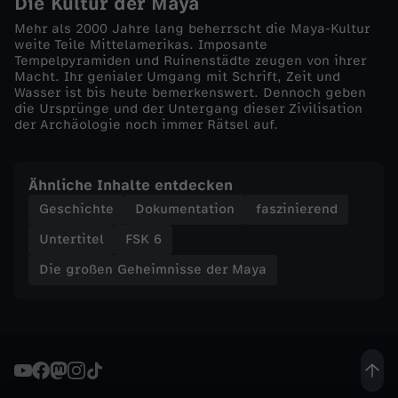
Die Kultur der Maya
a
Mehr als 2000 Jahre lang beherrscht die Maya-Kultur
weite Teile Mittelamerikas. Imposante
-
Tempelpyramiden und Ruinenstädte zeugen von ihrer
Macht. Ihr genialer Umgang mit Schrift, Zeit und
Wasser ist bis heute bemerkenswert. Dennoch geben
V
die Ursprünge und der Untergang dieser Zivilisation
der Archäologie noch immer Rätsel auf.
e
Ähnliche Inhalte entdecken
r
Geschichte
Dokumentation
faszinierend
m
Untertitel
FSK 6
Die großen Geheimnisse der Maya
ä
c
h