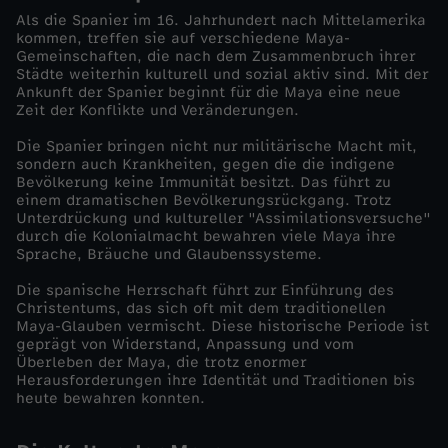
Als die Spanier im 16. Jahrhundert nach Mittelamerika
s
kommen, treffen sie auf verschiedene Maya-
Gemeinschaften, die nach dem Zusammenbruch ihrer
Städte weiterhin kulturell und sozial aktiv sind. Mit der
s
Ankunft der Spanier beginnt für die Maya eine neue
Zeit der Konflikte und Veränderungen.
e
Die Spanier bringen nicht nur militärische Macht mit,
sondern auch Krankheiten, gegen die die indigene
d
Bevölkerung keine Immunität besitzt. Das führt zu
einem dramatischen Bevölkerungsrückgang. Trotz
Unterdrückung und kultureller "Assimilationsversuche"
e
durch die Kolonialmacht bewahren viele Maya ihre
Sprache, Bräuche und Glaubenssysteme.
r
Die spanische Herrschaft führt zur Einführung des
Christentums, das sich oft mit dem traditionellen
M
Maya-Glauben vermischt. Diese historische Periode ist
geprägt von Widerstand, Anpassung und vom
Überleben der Maya, die trotz enormer
a
Herausforderungen ihre Identität und Traditionen bis
heute bewahren konnten.
y