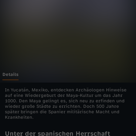
e
n
G
e
h
e
Details
i
In Yucatán, Mexiko, entdecken Archäologen Hinweise
auf eine Wiedergeburt der Maya-Kultur um das Jahr
1000. Den Maya gelingt es, sich neu zu erfinden und
m
wieder große Städte zu errichten. Doch 500 Jahre
später bringen die Spanier militärische Macht und
n
Krankheiten.
i
Unter der spanischen Herrschaft