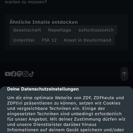
warten zu müssen?
d
Ähnliche Inhalte entdecken
-
Gesellschaft
Reportage
aufschlussreich
S
Untertitel
FSK 12
Knast in Deutschland
c
h
u
Deine Datenschutzeinstellungen
cmp-dialog-description
l
Um dir eine optimale Website von ZDF, ZDFheute und
ZDFtivi präsentieren zu können, setzen wir Cookies
und vergleichbare Techniken ein. Einige der
d
eingesetzten Techniken sind unbedingt erforderlich
für unser Angebot. Mit deiner Zustimmung dürfen wir
,
Mehr ZDF
Service
und unsere Dienstleister darüber hinaus
Informationen auf deinem Gerät speichern und/oder