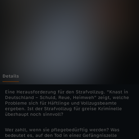
D
e
u
t
s
c
Details
h
Eine Herausforderung für den Strafvollzug. "Knast in
Deutschland – Schuld, Reue, Heimweh" zeigt, welche
Probleme sich für Häftlinge und Vollzugsbeamte
l
ergeben. Ist der Strafvollzug für greise Kriminelle
überhaupt noch sinnvoll?
a
Wer zahlt, wenn sie pflegebedürftig werden? Was
n
bedeutet es, auf den Tod in einer Gefängniszelle