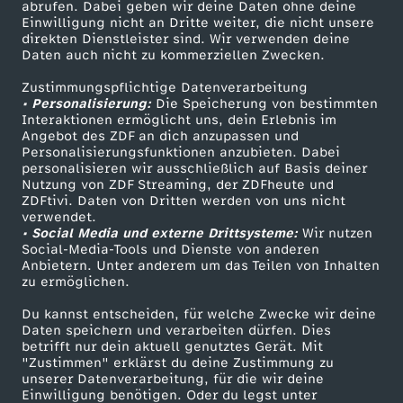
ZDF-Apps
ZDFmitreden
abrufen. Dabei geben wir deine Daten ohne deine
R
Einwilligung nicht an Dritte weiter, die nicht unsere
Smart TV
Kontakt zum ZDF
direkten Dienstleister sind. Wir verwenden deine
Daten auch nicht zu kommerziellen Zwecken.
e
ZDFtext
Tickets
Zustimmungspflichtige Datenverarbeitung
Livestreams
Zuschauerservice
u
• Personalisierung:
Die Speicherung von bestimmten
Sendungen A-Z
Hilfe
Interaktionen ermöglicht uns, dein Erlebnis im
Angebot des ZDF an dich anzupassen und
e
TV-Programm
Personalisierungsfunktionen anzubieten. Dabei
personalisieren wir ausschließlich auf Basis deiner
Nutzung von ZDF Streaming, der ZDFheute und
,
ZDFtivi. Daten von Dritten werden von uns nicht
Das ZDF
verwendet.
H
• Social Media und externe Drittsysteme:
Wir nutzen
ZDF Unternehmen
Social-Media-Tools und Dienste von anderen
Anbietern. Unter anderem um das Teilen von Inhalten
Karriere
e
zu ermöglichen.
Presseportal
Du kannst entscheiden, für welche Zwecke wir deine
i
ZDF goes Schule
Daten speichern und verarbeiten dürfen. Dies
betrifft nur dein aktuell genutztes Gerät. Mit
Werbefernsehen
m
"Zustimmen" erklärst du deine Zustimmung zu
unserer Datenverarbeitung, für die wir deine
Mainzelmännchen
Einwilligung benötigen. Oder du legst unter