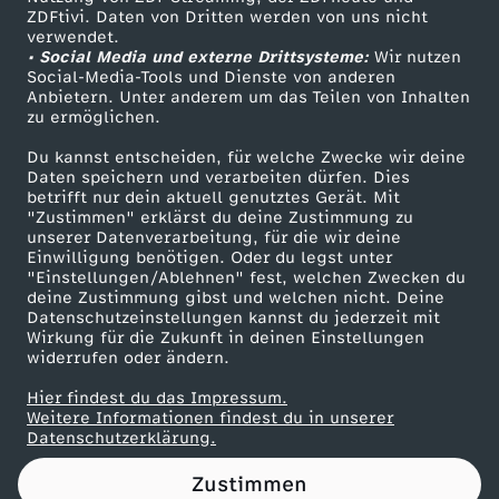
ZDFtivi. Daten von Dritten werden von uns nicht
d
Das ZDF
verwendet.
• Social Media und externe Drittsysteme:
Wir nutzen
ZDF Unternehmen
e
Social-Media-Tools und Dienste von anderen
Anbietern. Unter anderem um das Teilen von Inhalten
Karriere
zu ermöglichen.
r
Presseportal
Du kannst entscheiden, für welche Zwecke wir deine
ZDF goes Schule
Daten speichern und verarbeiten dürfen. Dies
S
betrifft nur dein aktuell genutztes Gerät. Mit
Werbefernsehen
"Zustimmen" erklärst du deine Zustimmung zu
o
unserer Datenverarbeitung, für die wir deine
Mainzelmännchen
Einwilligung benötigen. Oder du legst unter
"Einstellungen/Ablehnen" fest, welchen Zwecken du
u
deine Zustimmung gibst und welchen nicht. Deine
Datenschutzeinstellungen kannst du jederzeit mit
Wirkung für die Zukunft in deinen Einstellungen
n
widerrufen oder ändern.
d
Hier findest du das Impressum.
Partner
Weitere Informationen findest du in unserer
Datenschutzerklärung.
t
Zustimmen