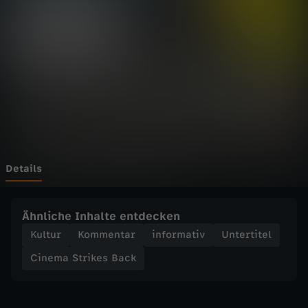
t
r
i
k
e
s
Details
B
Ähnliche Inhalte entdecken
a
Kultur
Kommentar
informativ
Untertitel
Cinema Strikes Back
c
k