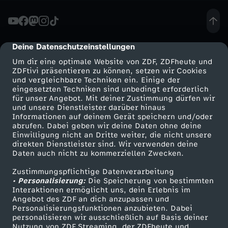
-
D
Deine Datenschutzeinstellungen
cmp-dialog-description
Um dir eine optimale Website von ZDF, ZDFheute und
a
ZDFtivi präsentieren zu können, setzen wir Cookies
und vergleichbare Techniken ein. Einige der
eingesetzten Techniken sind unbedingt erforderlich
r
für unser Angebot. Mit deiner Zustimmung dürfen wir
Mehr ZDF
Service
und unsere Dienstleister darüber hinaus
u
Informationen auf deinem Gerät speichern und/oder
ZDF-Apps
ZDFmitreden
abrufen. Dabei geben wir deine Daten ohne deine
Einwilligung nicht an Dritte weiter, die nicht unsere
m
Smart TV
Kontakt zum ZDF
direkten Dienstleister sind. Wir verwenden deine
Daten auch nicht zu kommerziellen Zwecken.
ZDFtext
Tickets
h
Zustimmungspflichtige Datenverarbeitung
Livestreams
Zuschauerservice
• Personalisierung:
Die Speicherung von bestimmten
a
Sendungen A-Z
Hilfe
Interaktionen ermöglicht uns, dein Erlebnis im
Angebot des ZDF an dich anzupassen und
TV-Programm
Personalisierungsfunktionen anzubieten. Dabei
t
personalisieren wir ausschließlich auf Basis deiner
Nutzung von ZDF Streaming, der ZDFheute und