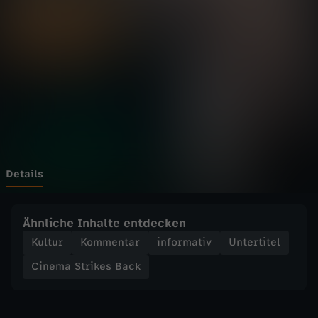
t
r
i
k
e
s
Details
B
Ähnliche Inhalte entdecken
a
Kultur
Kommentar
informativ
Untertitel
Cinema Strikes Back
c
k