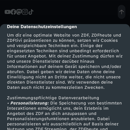
-
D
Deine Datenschutzeinstellungen
cmp-dialog-description
Um dir eine optimale Website von ZDF, ZDFheute und
E
ZDFtivi präsentieren zu können, setzen wir Cookies
und vergleichbare Techniken ein. Einige der
eingesetzten Techniken sind unbedingt erforderlich
R
für unser Angebot. Mit deiner Zustimmung dürfen wir
Mehr ZDF
Service
und unsere Dienstleister darüber hinaus
H
Informationen auf deinem Gerät speichern und/oder
ZDF-Apps
ZDFmitreden
abrufen. Dabei geben wir deine Daten ohne deine
Einwilligung nicht an Dritte weiter, die nicht unsere
E
Smart TV
Kontakt zum ZDF
direkten Dienstleister sind. Wir verwenden deine
Daten auch nicht zu kommerziellen Zwecken.
ZDFtext
Tickets
R
Zustimmungspflichtige Datenverarbeitung
Livestreams
Zuschauerservice
• Personalisierung:
Die Speicherung von bestimmten
R
Sendungen A-Z
Hilfe
Interaktionen ermöglicht uns, dein Erlebnis im
Angebot des ZDF an dich anzupassen und
TV-Programm
Personalisierungsfunktionen anzubieten. Dabei
D
personalisieren wir ausschließlich auf Basis deiner
Nutzung von ZDF Streaming, der ZDFheute und