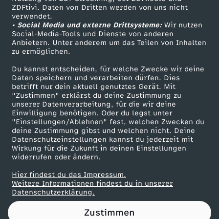
ZDFtivi. Daten von Dritten werden von uns nicht
E
Das ZDF
verwendet.
• Social Media und externe Drittsysteme:
Wir nutzen
ZDF Unternehmen
R
Social-Media-Tools und Dienste von anderen
Anbietern. Unter anderem um das Teilen von Inhalten
Karriere
zu ermöglichen.
R
Presseportal
Du kannst entscheiden, für welche Zwecke wir deine
ZDF goes Schule
Daten speichern und verarbeiten dürfen. Dies
I
betrifft nur dein aktuell genutztes Gerät. Mit
Werbefernsehen
"Zustimmen" erklärst du deine Zustimmung zu
N
unserer Datenverarbeitung, für die wir deine
Mainzelmännchen
Einwilligung benötigen. Oder du legst unter
"Einstellungen/Ablehnen" fest, welchen Zwecken du
G
deine Zustimmung gibst und welchen nicht. Deine
Datenschutzeinstellungen kannst du jederzeit mit
Wirkung für die Zukunft in deinen Einstellungen
E
widerrufen oder ändern.
:
Hier findest du das Impressum.
Partner
Weitere Informationen findest du in unserer
Datenschutzerklärung.
3
Zustimmen