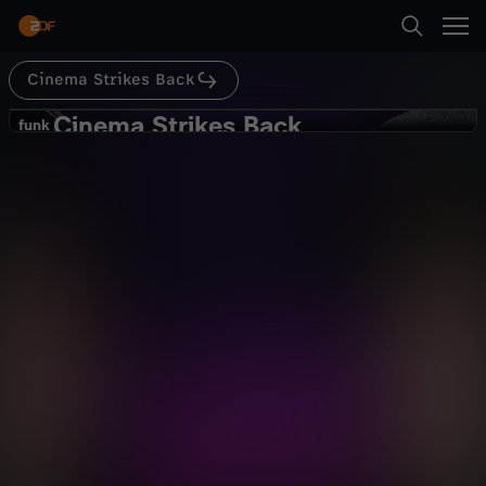
Abspielen
Cinema Strikes Back
Zurück
Cinema Strikes Back
C
funk
funk
Dominik Porschen vs. Alper:
i
Filmfabrik Strikes Back! - Filmquiz
Kultur
Kommentar
informativ
n
Abspielen
e
m
Mehr
a
S