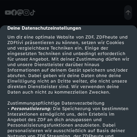
-
D
Deine Datenschutzeinstellungen
cmp-dialog-description
Um dir eine optimale Website von ZDF, ZDFheute und
o
ZDFtivi präsentieren zu können, setzen wir Cookies
und vergleichbare Techniken ein. Einige der
eingesetzten Techniken sind unbedingt erforderlich
m
für unser Angebot. Mit deiner Zustimmung dürfen wir
Mehr ZDF
Service
und unsere Dienstleister darüber hinaus
i
Informationen auf deinem Gerät speichern und/oder
ZDF-Apps
ZDFmitreden
abrufen. Dabei geben wir deine Daten ohne deine
Einwilligung nicht an Dritte weiter, die nicht unsere
n
Smart TV
Kontakt zum ZDF
direkten Dienstleister sind. Wir verwenden deine
Daten auch nicht zu kommerziellen Zwecken.
ZDFtext
Tickets
i
Zustimmungspflichtige Datenverarbeitung
Livestreams
Zuschauerservice
• Personalisierung:
Die Speicherung von bestimmten
k
Sendungen A-Z
Hilfe
Interaktionen ermöglicht uns, dein Erlebnis im
Angebot des ZDF an dich anzupassen und
TV-Programm
Personalisierungsfunktionen anzubieten. Dabei
P
personalisieren wir ausschließlich auf Basis deiner
Nutzung von ZDF Streaming, der ZDFheute und