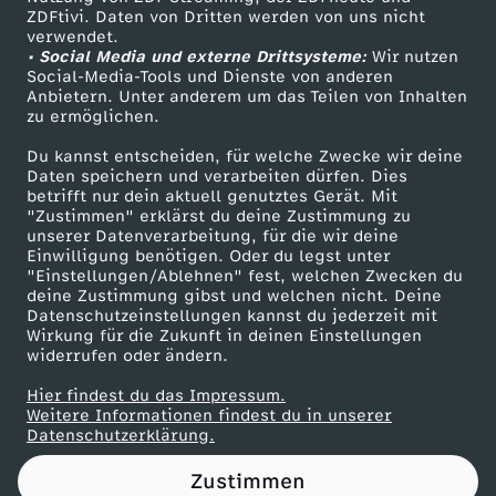
ZDFtivi. Daten von Dritten werden von uns nicht
o
Das ZDF
verwendet.
• Social Media und externe Drittsysteme:
Wir nutzen
ZDF Unternehmen
r
Social-Media-Tools und Dienste von anderen
Anbietern. Unter anderem um das Teilen von Inhalten
Karriere
zu ermöglichen.
s
Presseportal
Du kannst entscheiden, für welche Zwecke wir deine
ZDF goes Schule
Daten speichern und verarbeiten dürfen. Dies
c
betrifft nur dein aktuell genutztes Gerät. Mit
Werbefernsehen
"Zustimmen" erklärst du deine Zustimmung zu
h
unserer Datenverarbeitung, für die wir deine
Mainzelmännchen
Einwilligung benötigen. Oder du legst unter
"Einstellungen/Ablehnen" fest, welchen Zwecken du
e
deine Zustimmung gibst und welchen nicht. Deine
Datenschutzeinstellungen kannst du jederzeit mit
Wirkung für die Zukunft in deinen Einstellungen
n
widerrufen oder ändern.
v
Hier findest du das Impressum.
Partner
Weitere Informationen findest du in unserer
Datenschutzerklärung.
s
Zustimmen